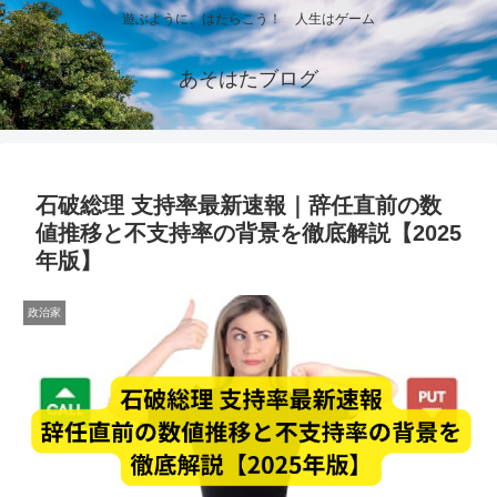
遊ぶように、はたらこう！ 人生はゲーム
あそはたブログ
石破総理 支持率最新速報｜辞任直前の数
値推移と不支持率の背景を徹底解説【2025
年版】
政治家