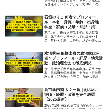
を時系列で解説します。キヤノン退社か
ら国連ボランティア、そして2026年のれ
いわ新選組代表選まで最新動向も網羅し
た保存版です。
石垣のりこ 何者？プロフィー
政治家
ル・本名・身長・年齢・出身地・
学歴・家族（父母・旦那・娘）ま
で徹底解説【2025最新】
石垣のりこ氏は立憲民主党の参議院議
員。元アナウンサーとしての経歴や本
名・年齢・学歴・出身地、結婚や娘など
家族情報まで、2025年最新情報を徹底解
説します。
水沼秀幸 船橋出身の政治家は何
政治家
者？プロフィール・経歴・地元活
動・政治理念まで徹底解説
【2025最新】
水沼秀幸は千葉県船橋市出身の若手政治
家。早稲田大学卒業後、東京海上日動勤
務を経て2024年に立憲民主党から衆議院
議員に初当選。地元・船橋での地域活動
や政治理念、経歴・プロフィールを徹底
解説【2025最新】
高市新内閣 大臣一覧｜顔ぶれ・
政治家
役職・経歴・政策を完全網羅
【2025最新】
2025年10月発足の高市新内閣の全大臣一