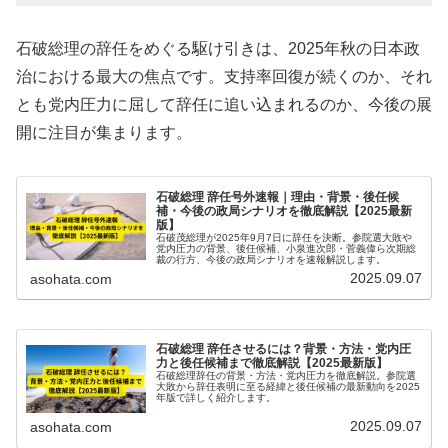
石破総理の辞任をめぐる駆け引きは、2025年秋の日本政
治における最大の焦点です。支持率回復が続くのか、それ
とも党内圧力に屈して辞任に追い込まれるのか、今後の展
開に注目が集まります。
石破総理 辞任号外速報｜理由・背景・後任候
補・今後の政局シナリオを徹底解説【2025最新
版】
石破茂総理が2025年9月7日に辞任を決断。参院選大敗や
党内圧力の背景、後任候補、小泉進次郎・菅義偉ら次期総
裁の行方、今後の政局シナリオを速報解説します。
2025.09.07
asohata.com
石破総理 辞任させるには？背景・方法・党内圧
力と後任候補まで徹底解説【2025最新版】
石破総理辞任の背景・方法・党内圧力を徹底解説。参院選
大敗から辞任表明に至る経緯と後任候補の最新動向を2025
年版で詳しく紹介します。
2025.09.07
asohata.com