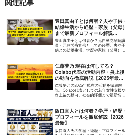
関連記事
豊田真由子とは何者？夫や子供・
政治家
結婚生活から経歴・家族（父母）
まで最新プロフィール解説
【2025年版】
豊田真由子とは何者か？元自民党衆院議
員・元厚労省官僚としての経歴、夫や子
供との結婚生活、学歴や家族（父母）ま
で2025年最新情報で徹底解説。参政党政
調会長補佐としての現在の役割も紹介。
仁藤夢乃 現在は何してる？
政治家
Colabo代表の活動内容・炎上後
の動向を徹底解説【2025年最
新】
仁藤夢乃の2025年現在の活動を徹底解
説。Colabo代表としての若年女性支援や
炎上後の動向、社会的評価まで最新情報
を網羅。
阪口直人とは何者？学歴・経歴・
政治家
プロフィールを徹底解説【2026
最新】
阪口直人氏の学歴・経歴・プロフィール