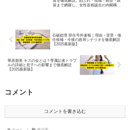
覧を徹底解説。顔ぶれ・役職・経歴・政
策まで網羅し、女性首相誕生の内閣構成
と注目ポイントを完全把握。
石破総理 辞任号外速報｜理由・背景・後
任候補・今後の政局シナリオを徹底解説
【2025最新版】
華原朋美 キスの会とは？専属記者トラブ
ルの詳細と息子への影響まで徹底解説
【2025最新版】
コメント
コメントを書き込む
ホーム
政治家