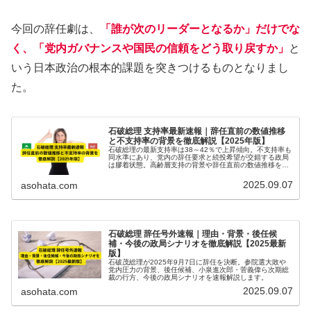
今回の辞任劇は、
「誰が次のリーダーとなるか」だけでな
く、「党内ガバナンスや国民の信頼をどう取り戻すか」
と
いう日本政治の根本的課題を突きつけるものとなりまし
た。
石破総理 支持率最新速報｜辞任直前の数値推移
と不支持率の背景を徹底解説【2025年版】
石破総理の最新支持率は38～42％で上昇傾向。不支持率も
同水準にあり、党内の辞任要求と続投希望が交錯する政局
は膠着状態。高齢層支持の背景や辞任直前の数値推移を徹
底解説します。【2025年版】
2025.09.07
asohata.com
石破総理 辞任号外速報｜理由・背景・後任候
補・今後の政局シナリオを徹底解説【2025最新
版】
石破茂総理が2025年9月7日に辞任を決断。参院選大敗や
党内圧力の背景、後任候補、小泉進次郎・菅義偉ら次期総
裁の行方、今後の政局シナリオを速報解説します。
2025.09.07
asohata.com