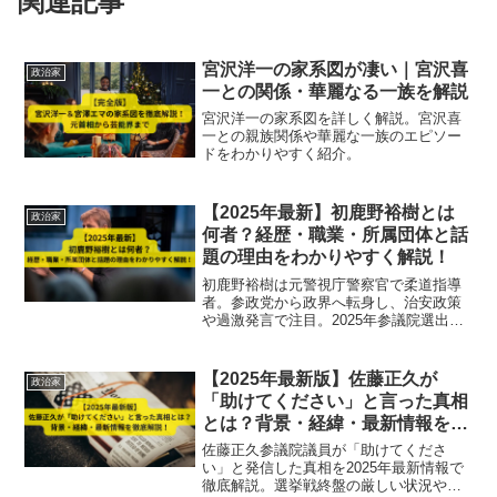
関連記事
宮沢洋一の家系図が凄い｜宮沢喜
政治家
一との関係・華麗なる一族を解説
宮沢洋一の家系図を詳しく解説。宮沢喜
一との親族関係や華麗な一族のエピソー
ドをわかりやすく紹介。
【2025年最新】初鹿野裕樹とは
政治家
何者？経歴・職業・所属団体と話
題の理由をわかりやすく解説！
初鹿野裕樹は元警視庁警察官で柔道指導
者。参政党から政界へ転身し、治安政策
や過激発言で注目。2025年参議院選出馬
の最新情報を解説。
【2025年最新版】佐藤正久が
政治家
「助けてください」と言った真相
とは？背景・経緯・最新情報を徹
底解説！
佐藤正久参議院議員が「助けてくださ
い」と発信した真相を2025年最新情報で
徹底解説。選挙戦終盤の厳しい状況や外