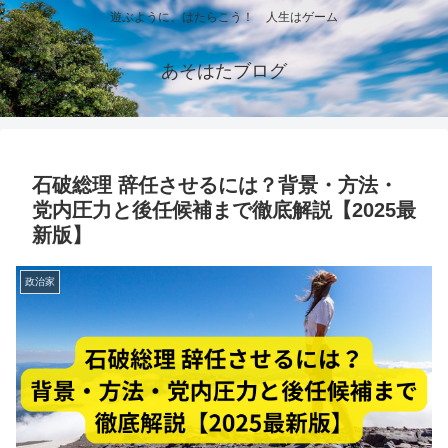
遊ぶように、はたらこう！ 人生はゲーム
あそはたブログ
石破総理 辞任させるには？背景・方法・
党内圧力と後任候補まで徹底解説【2025最
新版】
政治家