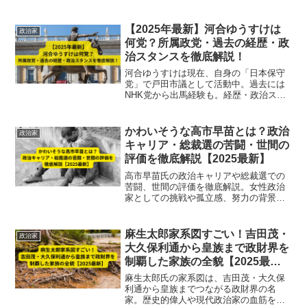
交・防衛・防災分野の重要性、背景と最
新情勢をわかりやすくまとめました。
【2025年最新】河合ゆうすけは
政治家
何党？所属政党・過去の経歴・政
治スタンスを徹底解説！
河合ゆうすけは現在、自身の「日本保守
党」で戸田市議として活動中。過去には
NHK党から出馬経験も。経歴・政治スタ
ンスを詳しく解説！
かわいそうな高市早苗とは？政治
政治家
キャリア・総裁選の苦闘・世間の
評価を徹底解説【2025最新】
高市早苗氏の政治キャリアや総裁選での
苦闘、世間の評価を徹底解説。女性政治
家としての挑戦や孤立感、努力の背景ま
で2025年最新情報で紹介。
麻生太郎家系図すごい！吉田茂・
政治家
大久保利通から皇族まで政財界を
制覇した家族の全貌【2025最
新】
麻生太郎氏の家系図は、吉田茂・大久保
利通から皇族までつながる政財界の名
家。歴史的偉人や現代政治家の血筋を徹