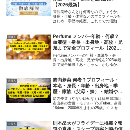
【2026最新】
菅波美玲さんとは何者なのでしょうか。
身長・年齢・体重などのプロフィールを
はじめ、学歴や経歴、これまでの活動内
容まで最新情報をもとにわかりやすくま
とめてご紹介します。
Perfume メンバー年齢・何歳？
芸能人
血液型・身長・出身地・高校・兄
弟まで完全プロフィール【2025
最新】
Perfumeメンバーの年齢・血液型・身
長・出身地・高校・兄弟情報を2025年最
新で完全解説！あ～ちゃん、かしゆか、
のっちの基本プロフィールと家族背景ま
で網羅。
箭内夢菜 何者？プロフィール・
芸能人
本名・身長・年齢・出身地・学
歴・家族（父母・妹）・結婚や旦
那まで徹底解説【2025最新】
箭内夢菜（やないゆめな）は福島県郡山
市出身の女優・モデル・YouTuber。身長
164cm、2000年生まれの25歳。ミスセブ
ンティーン2017出身で『チア☆ダン』『3
年A組』などに出演。家族構成や学歴、結
婚・旦那の最新情報まで徹底解説【2025
則本昂大がフライデーに掲載？報
芸能人
最新】
道の真相・スクープ内容と噂の信