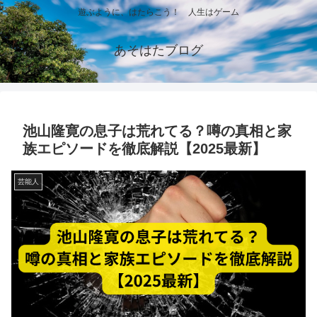
遊ぶように、はたらこう！ 人生はゲーム
あそはたブログ
池山隆寛の息子は荒れてる？噂の真相と家
族エピソードを徹底解説【2025最新】
芸能人