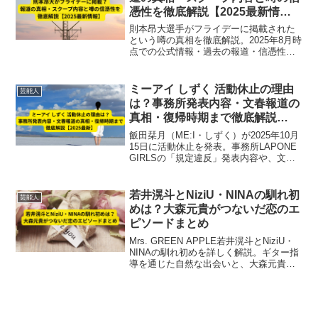
憑性を徹底解説【2025最新情
報】
則本昂大選手がフライデーに掲載された
という噂の真相を徹底解説。2025年8月時
点での公式情報・過去の報道・信憑性や
スクープ内容をまとめ、現役投手として
の活躍も紹介。
ミーアイ しずく 活動休止の理由
芸能人
は？事務所発表内容・文春報道の
真相・復帰時期まで徹底解説
【2025最新】
飯田栞月（ME:I・しずく）が2025年10月
15日に活動休止を発表。事務所LAPONE
GIRLSの「規定違反」発表内容や、文春
報道によるJO1大平祥生との交際疑惑の
真相、復帰時期の見通しまで最新情報を
徹底解説します。
若井滉斗とNiziU・NINAの馴れ初
芸能人
めは？大森元貴がつないだ恋のエ
ピソードまとめ
Mrs. GREEN APPLE若井滉斗とNiziU・
NINAの馴れ初めを詳しく解説。ギター指
導を通じた自然な出会いと、大森元貴が
架け橋となった恋のエピソード、熱愛報
道や二股疑惑の真相まで最新情報をまと
めました。