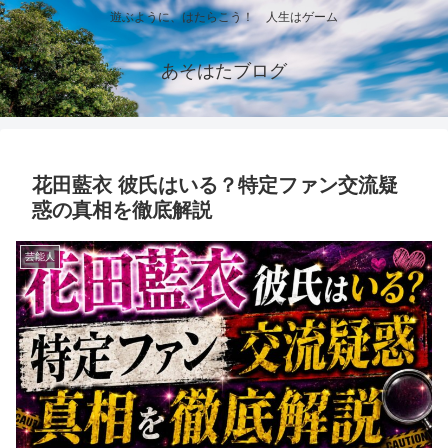
遊ぶように、はたらこう！ 人生はゲーム
あそはたブログ
花田藍衣 彼氏はいる？特定ファン交流疑
惑の真相を徹底解説
芸能人