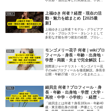
や旦那・窪田正孝との夫婦生活、子供、
年収まで完全網羅【2025最新】
上福ゆき 何者？経歴・現在の活
芸能人
動・魅力を総まとめ【2025最
新】
上福ゆきとは何者？モデル・グラビアア
イドル・プロレスラー・タレントとして
多彩な才能を持つ彼女の経歴、プロレス
での実績、バラエティ出演など最新活動
を2025年版で徹底解説。身長173cmの魅
力やタイトル獲得歴も網羅。
モンゴメリー花子 何者｜wikiプロ
芸能人
フィール・身長・年齢・出身地・
学歴・両親・夫まで完全解説【国
際派ジャーナリストの素顔2025
国際派ジャーナリスト・モンゴメリー花
最新】
子のwikiプロフィールを徹底解説。身長非
公開・年齢27歳・ロンドン生まれニュー
ヨーク育ちの日米ハーフ、学歴、両親、
CNN特派員としての経歴、結婚・夫まで
2025最新情報で紹介。
細貝圭 何者？プロフィール・身
芸能人
長・年齢・出身地・学歴（大学・
高校・中学・小学校）・経歴・両
親・結婚・子供まで完全解説
「細貝圭とは何者？身長183cm・年齢40
【2025最新】
歳・東京都出身の俳優・声優としての経