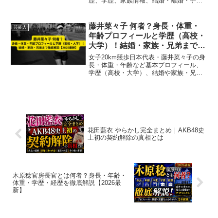
歴、学歴、家族情報、結婚・離婚・子供
までを2025年最新情報で徹底解説。」
藤井菜々子 何者？身長・体重・
芸能人
年齢プロフィールと学歴（高校・
大学）！結婚・家族・兄弟まで徹
底解説【2025最新】
女子20km競歩日本代表・藤井菜々子の身
長・体重・年齢など基本プロフィール、
学歴（高校・大学）、結婚や家族・兄弟
情報、競技実績まで2025年最新情報で徹
底解説。
花田藍衣 やらかし完全まとめ｜AKB48史
上初の契約解除の真相とは
木原稔官房長官とは何者？身長・年齢・
体重・学歴・経歴を徹底解説【2026最
新】