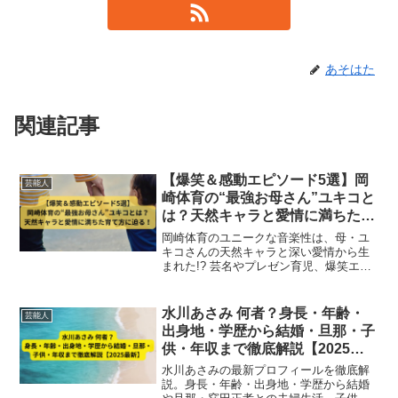
あそはた
関連記事
【爆笑＆感動エピソード5選】岡
芸能人
崎体育の“最強お母さん”ユキコと
は？天然キャラと愛情に満ちた育
て方に迫る！
岡崎体育のユニークな音楽性は、母・ユ
キコさんの天然キャラと深い愛情から生
まれた!? 芸名やプレゼン育児、爆笑エピ
ソードまで、“最強お母さん”の5つの秘話
を紹介。
水川あさみ 何者？身長・年齢・
芸能人
出身地・学歴から結婚・旦那・子
供・年収まで徹底解説【2025最
新】
水川あさみの最新プロフィールを徹底解
説。身長・年齢・出身地・学歴から結婚