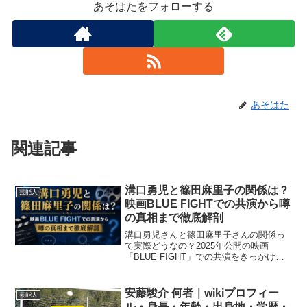
あそはたをフォローする
あそはた
関連記事
溝口勇児と篠田麻里子の関係は？
芸能人
映画BLUE FIGHTでの共演から噂
の真相まで徹底解剖
溝口勇児さんと篠田麻里子さんの関係っ
て実際どうなの？2025年公開の映画
「BLUE FIGHT」での共演をきっかけに
噂が広がった背景や、2人のプロフィール
比較・現在の状況まで事実ベースで解説
しています！
安藤駿介 何者｜wikiプロフィー
芸能人
ル・身長・年齢・出身地・学歴・