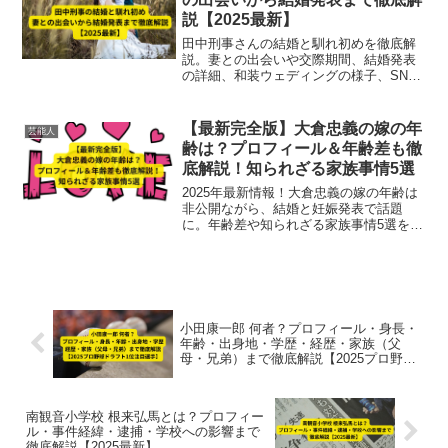
説【2025最新】
田中刑事さんの結婚と馴れ初めを徹底解
説。妻との出会いや交際期間、結婚発表
の詳細、和装ウェディングの様子、SNS
での反響、引退後の活動まで2025年最新
情報で紹介します。
【最新完全版】大倉忠義の嫁の年
芸能人
齢は？プロフィール＆年齢差も徹
底解説！知られざる家族事情5選
2025年最新情報！大倉忠義の嫁の年齢は
非公開ながら、結婚と妊娠発表で話題
に。年齢差や知られざる家族事情5選を徹
底解説します。
小田康一郎 何者？プロフィール・身長・
年齢・出身地・学歴・経歴・家族（父
母・兄弟）まで徹底解説【2025プロ野球
ドラフト1位注目選手】
南観音小学校 根来弘馬とは？プロフィー
ル・事件経緯・逮捕・学校への影響まで
徹底解説【2025最新】