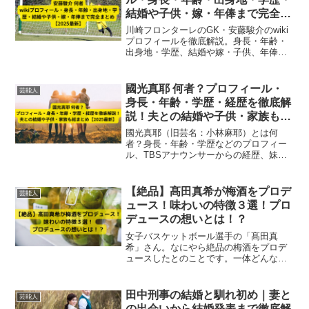
結婚や子供・嫁・年俸まで完全ま
とめ【2025最新】
川崎フロンターレのGK・安藤駿介のwiki
プロフィールを徹底解説。身長・年齢・
出身地・学歴、結婚や嫁・子供、年俸ま
で2025年最新情報を完全網羅。
國光真耶 何者？プロフィール・
芸能人
身長・年齢・学歴・経歴を徹底解
説！夫との結婚や子供・家族も総
まとめ【2025最新】
國光真耶（旧芸名：小林麻耶）とは何
者？身長・年齢・学歴などのプロフィー
ル、TBSアナウンサーからの経歴、妹・
小林麻央との家族、夫・國光吟との結婚
や離婚・再婚、子供の有無まで2025年最
新情報で徹底解説。今の活動も総まと
【絶品】髙田真希が梅酒をプロデ
芸能人
め。
ュース！味わいの特徴３選！プロ
デュースの想いとは！？
女子バスケットボール選手の「髙田真
希」さん。なにやら絶品の梅酒をプロデ
ュースしたとのことです。一体どんな味
わいの梅酒なのでしょうか。この記事で
は、髙田真希さんがプロデュースした梅
酒について、「味わいの特徴」と「プロ
田中刑事の結婚と馴れ初め｜妻と
芸能人
デュースした想い」などを解説します。
の出会いから結婚発表まで徹底解