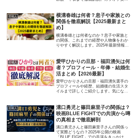
や映画主題歌など実績豊富な最新プロフ
ィールを紹介【2025年版】
横溝春雄は何者？息子や家族との
芸能人
関係を徹底解説【2025最新まと
め】
横溝春雄とは何者なのか？息子や家族と
の関係、これまでの経歴や人物像をわか
りやすく解説します。2025年最新情報を
まとめました。
愛甲ひかりの旦那・福田湧矢は何
芸能人
者？プロフィール・年俸・結婚生
活まとめ【2026最新】
愛甲ひかりさんの旦那・福田湧矢選手の
プロフィールや経歴、結婚後の生活スタ
イルまで詳しくご紹介します。気になる
馴れ初めもチェック。
溝口勇児と篠田麻里子の関係は？
芸能人
映画BLUE FIGHTでの共演から噂
の真相まで徹底解剖
溝口勇児さんと篠田麻里子さんの関係っ
て実際どうなの？2025年公開の映画
「BLUE FIGHT」での共演をきっかけに