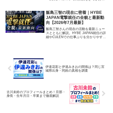
噂が広がった背景や、2人のプロフィール
比較・現在の状況まで事実ベースで解説
しています！
飯島三智の現在に密着｜HYBE
芸能人
JAPAN電撃就任の全貌と最新動
向【2026年7月最新】
飯島三智さんの現在の活動を最新ニュー
スとともに解説。HYBE JAPAN就任の詳
細やCULENでの仕事ぶりを分かりやすく
まとめました。
伊達花彩と伊達みきおの関係は？同じ宮
城県出身・同姓の真相を調査
古川未鈴のプロフィールまとめ！旦那・
身長・生年月日・卒業まで徹底解説