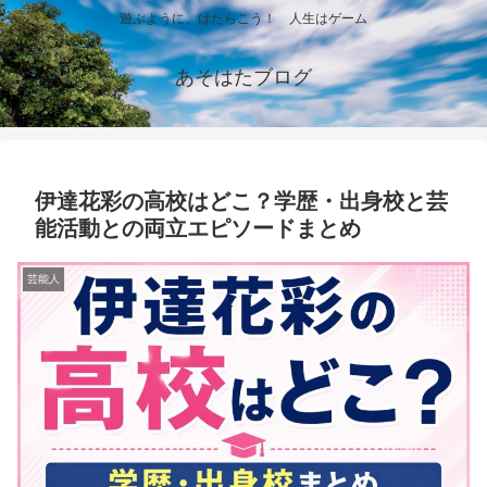
遊ぶように、はたらこう！ 人生はゲーム
あそはたブログ
伊達花彩の高校はどこ？学歴・出身校と芸
能活動との両立エピソードまとめ
芸能人