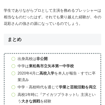
学生でありながらプロとして主演を務めるプレッシャーは
相当なものだったはず。それでも乗り越えた経験が、今の
花彩さんの強さの源になっているのでしょう。
まとめ
出身高校は
非公開
中学は
東松島市立矢本第一中学校
2020年4月に
高校入学
を本人が報告・すでに卒
業済み
中学・高校時代を通じて
学業と芸能活動を両立
高校1年時に『アイカツプラネット!』主演とい
う
大きな挑戦
を経験