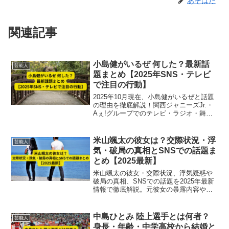
あそはた
関連記事
小島健がいるぜ 何した？最新話
芸能人
題まとめ【2025年SNS・テレビ
で注目の行動】
2025年10月現在、小島健がいるぜと話題
の理由を徹底解説！関西ジャニーズJr.・
Aぇ!グループでのテレビ・ラジオ・舞台
出演やSNS活動、ユニーク企画やファン
反応まで最新情報をまとめました。
米山颯太の彼女は？交際状況・浮
芸能人
気・破局の真相とSNSでの話題ま
とめ【2025最新】
米山颯太の彼女・交際状況、浮気疑惑や
破局の真相、SNSでの話題を2025年最新
情報で徹底解説。元彼女の暴露内容やネ
ット反応、恋愛事情の全貌をまとめてい
ます。
中島ひとみ 陸上選手とは何者？
芸能人
身長・年齢・中学高校から結婚と