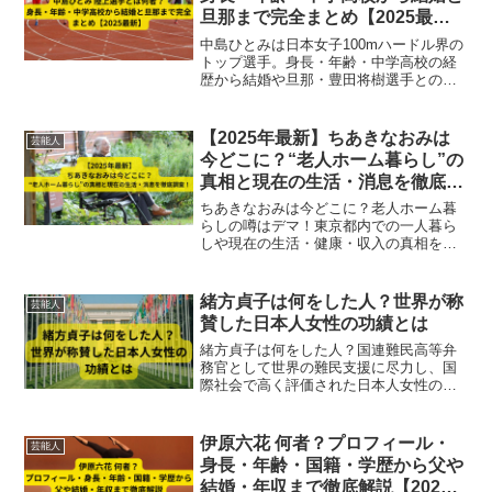
旦那まで完全まとめ【2025最
新】
中島ひとみは日本女子100mハードル界の
トップ選手。身長・年齢・中学高校の経
歴から結婚や旦那・豊田将樹選手との夫
婦エピソードまで【2025最新】で完全解
説！
【2025年最新】ちあきなおみは
芸能人
今どこに？“老人ホーム暮らし”の
真相と現在の生活・消息を徹底調
査！
ちあきなおみは今どこに？老人ホーム暮
らしの噂はデマ！東京都内での一人暮ら
しや現在の生活・健康・収入の真相を最
新情報で解説。
緒方貞子は何をした人？世界が称
芸能人
賛した日本人女性の功績とは
緒方貞子は何をした人？国連難民高等弁
務官として世界の難民支援に尽力し、国
際社会で高く評価された日本人女性の功
績をわかりやすく解説します。
伊原六花 何者？プロフィール・
芸能人
身長・年齢・国籍・学歴から父や
結婚・年収まで徹底解説【2025