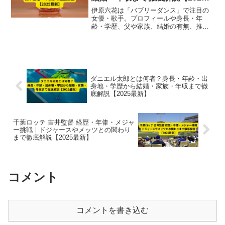
最新】
伊原六花は「バブリーダンス」で注目の
女優・歌手。プロフィールや身長・年
齢・学歴、父や家族、結婚の有無、推定
年収まで2025年最新情報を徹底解説！
ダニエル太郎とは何者？身長・年齢・出
身地・学歴から結婚・家族・年収まで徹
底解説【2025最新】
千葉ロッテ 吉井監督 経歴・年俸・メジャ
ー挑戦｜ドジャースやメッツとの関わり
まで徹底解説【2025最新】
コメント
コメントを書き込む