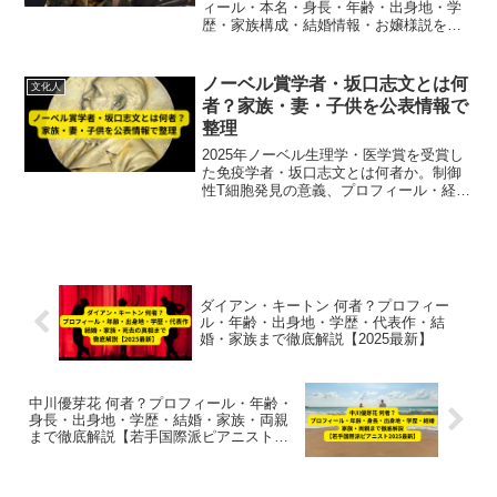
ィール・本名・身長・年齢・出身地・学
歴・家族構成・結婚情報・お嬢様説を徹
底解説。17歳の高校生インフルエンサー
兼タレントとしての活動や趣味、ファン
からの愛称まで最新情報をまとめまし
ノーベル賞学者・坂口志文とは何
文化人
た。【2025最新版】
者？家族・妻・子供を公表情報で
整理
2025年ノーベル生理学・医学賞を受賞し
た免疫学者・坂口志文とは何者か。制御
性T細胞発見の意義、プロフィール・経
歴、医師の妻・教子さんとの歩み、子供
情報まで事実ベースで徹底解説。
ダイアン・キートン 何者？プロフィー
ル・年齢・出身地・学歴・代表作・結
婚・家族まで徹底解説【2025最新】
中川優芽花 何者？プロフィール・年齢・
身長・出身地・学歴・結婚・家族・両親
まで徹底解説【若手国際派ピアニスト
2025最新】