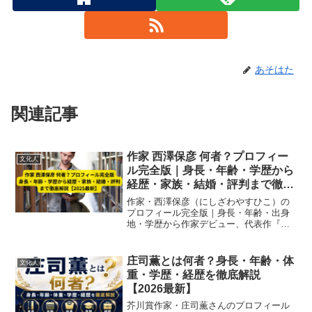
あそはた
関連記事
作家 西澤保彦 何者？プロフィー
文化人
ル完全版｜身長・年齢・学歴から
経歴・家族・結婚・評判まで徹底
解説【2025最新】
作家・西澤保彦（にしざわやすひこ）の
プロフィール完全版｜身長・年齢・出身
地・学歴から作家デビュー、代表作『七
回死んだ男』『腕貫探偵』シリーズ、家
族・結婚情報、評判、死去まで2025年最
新情報で徹底解説。
庄司薫とは何者？身長・年齢・体
文化人
重・学歴・経歴を徹底解説
【2026最新】
芥川賞作家・庄司薫さんのプロフィール