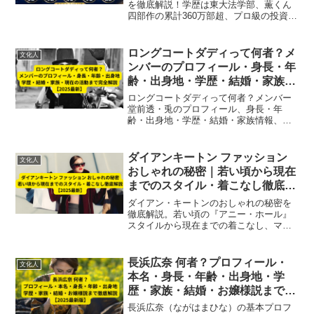
を徹底解説！学歴は東大法学部、薫くん
四部作の累計360万部超、プロ級の投資家
としての一面、2026年4月の訃報まで、最
新情報をわかりやすくまとめました。
ロングコートダディって何者？メ
文化人
ンバーのプロフィール・身長・年
齢・出身地・学歴・結婚・家族・
現在の活動まで完全解説【2025
ロングコートダディって何者？メンバー
最新】
堂前透・兎のプロフィール、身長・年
齢・出身地・学歴・結婚・家族情報、芸
歴・芸風、2025年キングオブコント優勝
など最新の活動まで徹底解説。
ダイアンキートン ファッション
文化人
おしゃれの秘密｜若い頃から現在
までのスタイル・着こなし徹底解
説【2025最新】
ダイアン・キートンのおしゃれの秘密を
徹底解説。若い頃の『アニー・ホール』
スタイルから現在までの着こなし、マス
キュリンファッションや自分らしさを貫
くコーデ術を紹介【2025最新】
長浜広奈 何者？プロフィール・
文化人
本名・身長・年齢・出身地・学
歴・家族・結婚・お嬢様説まで徹
底解説【2025最新版】
長浜広奈（ながはまひな）の基本プロフ