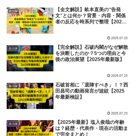
【全文解説】畝本直美の“告発
政治家
文”とは何か？背景・内容・関係
者の反応を時系列で整理【2025
年最新】
2025.07.23
【完全解説】石破内閣がなぜ解散
政治家
を決断したのか？5つの理由と今
後の政治展望【2025年最新版】
2025.07.23
石破首相に「退陣すべき」！？西
政治家
田昌司の動画発言が波紋【2025
年最新検証】
2025.07.23
【2025年最新】塩入俊哉の年齢
政治家
は？経歴・代表作・現在の活動ま
で完全まとめ！