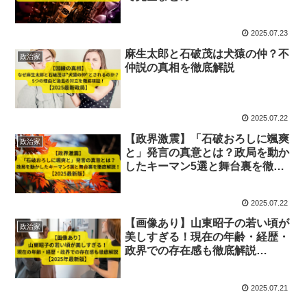
2025.07.23
麻生太郎と石破茂は犬猿の仲？不
政治家
仲説の真相を徹底解説
2025.07.22
【政界激震】「石破おろしに颯爽
政治家
と」発言の真意とは？政局を動か
したキーマン5選と舞台裏を徹底
解説！【2025最新版】
2025.07.22
【画像あり】山東昭子の若い頃が
政治家
美しすぎる！現在の年齢・経歴・
政界での存在感も徹底解説
【2025年最新版】
2025.07.21