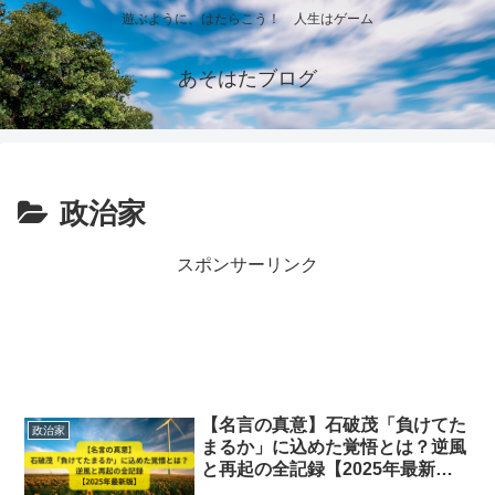
遊ぶように、はたらこう！ 人生はゲーム
あそはたブログ
政治家
スポンサーリンク
【名言の真意】石破茂「負けてた
政治家
まるか」に込めた覚悟とは？逆風
と再起の全記録【2025年最新
版】