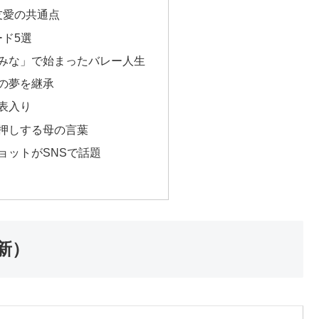
友愛の共通点
ド5選
てみな」で始まったバレー人生
母の夢を継承
表入り
後押しする母の言葉
ョットがSNSで話題
新）