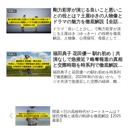
作も2025年最新情報で紹介。
剛力彩芽が演じる良いこと悪いこ
芸能人
との役とは？土屋ゆきの人物像と
ドラマの魅力を徹底解説【全話ま
とめ】
ドラマ「良いこと少し」で剛力彩芽が演
じる土屋ゆき（ゆっきー）の役柄を徹底
解説。人物像、心理描写、母親としての
葛藤、ドラマ全話の魅力をわかりやすく
まとめました。
福田典子 花田優一 馴れ初め｜共
芸能人
演なしで急接近？略奪報道の真相
と交際時期を時系列で徹底解説
【2025最新】
福田典子と花田優一の馴れ初めを時系列
で徹底解説。2023年秋の出会いから、ラ
ジオ共演で急接近した交際の経緯、離婚
成立との関係、略奪報道の真相まで最新
情報を詳しくまとめました。
関菜々巳の高校時代やコートネームは？
彼氏情報と成長の軌跡を徹底解説【2025
最新】