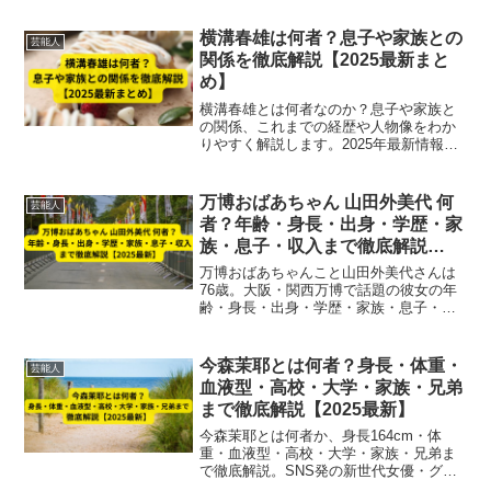
報に基づき紹介します。
横溝春雄は何者？息子や家族との
芸能人
関係を徹底解説【2025最新まと
め】
横溝春雄とは何者なのか？息子や家族と
の関係、これまでの経歴や人物像をわか
りやすく解説します。2025年最新情報を
まとめました。
万博おばあちゃん 山田外美代 何
芸能人
者？年齢・身長・出身・学歴・家
族・息子・収入まで徹底解説
【2025最新】
万博おばあちゃんこと山田外美代さんは
76歳。大阪・関西万博で話題の彼女の年
齢・身長・出身・学歴・家族・息子・収
入などのプロフィールを徹底解説。半世
紀以上にわたり世界の万博を巡る情熱の
裏側まで紹介【2025最新】
今森茉耶とは何者？身長・体重・
芸能人
血液型・高校・大学・家族・兄弟
まで徹底解説【2025最新】
今森茉耶とは何者か、身長164cm・体
重・血液型・高校・大学・家族・兄弟ま
で徹底解説。SNS発の新世代女優・グラ
ビアアイドルとしての活動歴や最新出演