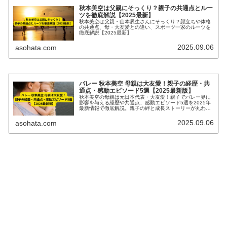
秋本美空は父親にそっくり？親子の共通点とルー
ツを徹底解説【2025最新】
秋本美空は父親・山本辰生さんにそっくり？顔立ちや体格
の共通点、母・大友愛との違い、スポーツ一家のルーツを
徹底解説【2025最新】
2025.09.06
asohata.com
バレー 秋本美空 母親は大友愛！親子の経歴・共
通点・感動エピソード5選【2025最新版】
秋本美空の母親は元日本代表・大友愛！親子でバレー界に
影響を与える経歴や共通点、感動エピソード5選を2025年
最新情報で徹底解説。親子の絆と成長ストーリーが丸わか
り。
2025.09.06
asohata.com