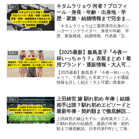
キタムラリョウ 何者？プロフィ
芸能人
ール・身長・年齢・出身地・学
歴・家族・結婚情報まで完全まと
め｜シンガーソングライターの全
「キタムラリョウは三重県津市出身のシ
貌を徹底解説
ンガーソングライター。身長や年齢、学
歴、家族構成、結婚情報、代表曲『忘れ
られる「遊んだ」』や地域イベント『ミ
エフェス』まで、人物像を徹底解説。行
方不明報告や今後の音楽活動情報も網
【2025最新】飯島直子『今夜一
芸能人
羅。」
杯いっちゃう？』衣装まとめ！着
用ブランド・通販情報・大人可愛
いコーデ5選！
【2025最新】飯島直子『今夜一杯いっち
ゃう？』で着用した衣装ブランドや通販
情報を詳しく紹介！大人可愛い異素材ミ
ックスコーデ5選も解説し、40代〜50代女
性のファッション参考に最適です。
上田綺世 嫁 馴れ初め 年俸｜結婚
芸能人
相手は誰？馴れ初めエピソードと
最新年俸・契約額まで徹底解説
【2025最新】
上田綺世の嫁はモデル・由布菜月！二人
の馴れ初めや結婚式、最新の年俸・契約
額まで徹底解説。日本代表FWとして海外
クラブで活躍する上田選手の私生活とキ
ャリアを詳しく紹介【2025最新】