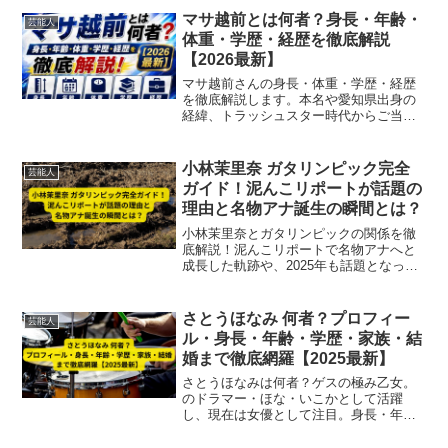
マサ越前とは何者？身長・年齢・
芸能人
体重・学歴・経歴を徹底解説
【2026最新】
マサ越前さんの身長・体重・学歴・経歴
を徹底解説します。本名や愛知県出身の
経緯、トラッシュスター時代からご当地
ヒーロー活動まで、プロフィールをわか
りやすくまとめました。
小林茉里奈 ガタリンピック完全
芸能人
ガイド！泥んこリポートが話題の
理由と名物アナ誕生の瞬間とは？
小林茉里奈とガタリンピックの関係を徹
底解説！泥んこリポートで名物アナへと
成長した軌跡や、2025年も話題となった
人気の理由、地域に愛される姿勢を詳し
く紹介。
さとうほなみ 何者？プロフィー
芸能人
ル・身長・年齢・学歴・家族・結
婚まで徹底網羅【2025最新】
さとうほなみは何者？ゲスの極み乙女。
のドラマー・ほな・いこかとして活躍
し、現在は女優として注目。身長・年
齢・経歴・家族・結婚など最新プロフィ
ールを徹底網羅【2025】