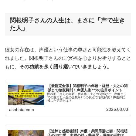
関根明子さんの人生は、まさに「声で生き
た人」
彼女の存在は、声優という仕事の尊さと可能性を教えてく
れました。関根明子さんのご冥福を心よりお祈りするとと
もに、
その功績を永く語り継いでいきましょう。
【最新完全版】関根明子の年齢・経歴・夫との関
係まで徹底解剖！声優人生7つの注目ポイント
関根明子さんの年齢・代表作・夫との関係など、声優とし
ての魅力と人生の全貌を7つの視点で徹底解説！声優界に
残した足跡とは？
2025.08.03
asohata.com
【追悼と感動秘話】声優・柴田秀勝と妻・関根明
子の30年愛！夫婦の絆・共演歴・現在の活動ま