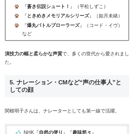
『
蒼き伝説シュート！
』（平松しずこ）
『
ときめきメモリアルシリーズ
』（如月未緒）
『
爆丸バトルブローラーズ
』（コード・イヴ）
など
演技力の幅と柔らかな声質
で、多くの世代から愛されまし
た。
5. ナレーション・CMなど“声の仕事人”と
しての顔
関根明子さんは、ナレーターとしても第一線で活躍。
NHK『
自然の便り
』『
趣味悠々
』