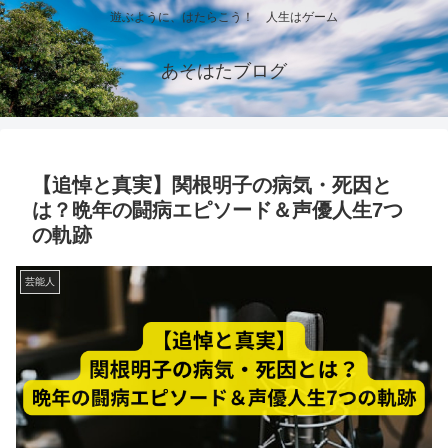
遊ぶように、はたらこう！ 人生はゲーム
あそはたブログ
【追悼と真実】関根明子の病気・死因と
は？晩年の闘病エピソード＆声優人生7つ
の軌跡
芸能人