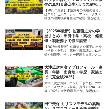
住の真相＆豪邸生活5つの秘密を
徹底調査！
【2025年最新】氷室京介の現在の住まい
はロサンゼルス・シャーマンオークス？
移住の理由や豪邸生活の秘密5選を徹底解
説。家族との暮らしや音楽活動へのこだ
わりも紹介。
【2025年最新】佐藤龍之介の学
芸能人
歴まとめ｜出身中学・高校・偏差
値・制服姿まで徹底調査！
【2025年最新版】佐藤龍之介選手の出身
小学校・中学校・高校を徹底調査。偏差
値や制服姿、サッカー経歴もまるごと紹
介！日本代表への軌跡を学歴から読み解
きます。
大津広次何者？プロフィール・身
芸能人
長・年齢・出身地・学歴・家族ま
で【完全版2025】
大津広次はお笑いコンビ「きつね」のツ
ッコミ＆ウクレレ担当。身長171cm・36
歳（2025）大阪府堺市出身。学歴は小〜
大学まで相方と同じ。家族構成や結婚の
最新情報まで徹底解説【完全版】
田中美保 カリスマモデルの素顔
芸能人
とは？プロフィールを徹底解説