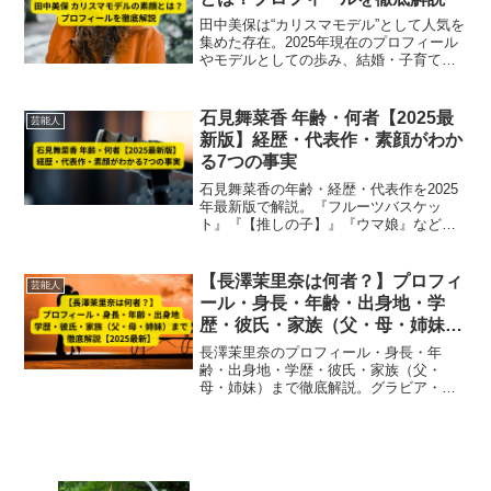
田中美保は“カリスマモデル”として人気を
集めた存在。2025年現在のプロフィール
やモデルとしての歩み、結婚・子育てを
含む最新のライフスタイルまで徹底解
説。昔からのファンも今知りたい人も必
見です。
石見舞菜香 年齢・何者【2025最
芸能人
新版】経歴・代表作・素顔がわか
る7つの事実
石見舞菜香の年齢・経歴・代表作を2025
年最新版で解説。『フルーツバスケッ
ト』『【推しの子】』『ウマ娘』など人
気作出演や受賞歴、素顔や趣味、声優と
しての魅力まで7つの事実で徹底紹介。
【長澤茉里奈は何者？】プロフィ
芸能人
ール・身長・年齢・出身地・学
歴・彼氏・家族（父・母・姉妹）
まで徹底解説【2025最新】
長澤茉里奈のプロフィール・身長・年
齢・出身地・学歴・彼氏・家族（父・
母・姉妹）まで徹底解説。グラビア・女
優・プロ雀士としての活動や私生活情報
を網羅した2025年最新版。