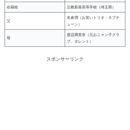
在籍校
立教新座高等学校（埼玉県）
名倉潤（お笑いトリオ・ネプチ
父
ューン）
渡辺満里奈（元おニャン子クラ
母
ブ、タレント）
スポンサーリンク