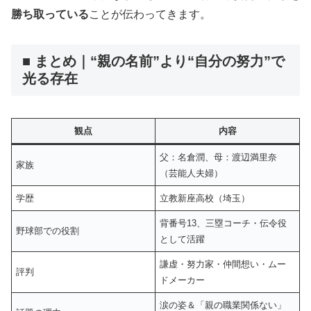
勝ち取っている
ことが伝わってきます。
■ まとめ｜“親の名前”より“自分の努力”で
光る存在
観点
内容
父：名倉潤、母：渡辺満里奈
家族
（芸能人夫婦）
学歴
立教新座高校（埼玉）
背番号13、三塁コーチ・伝令役
野球部での役割
として活躍
謙虚・努力家・仲間想い・ムー
評判
ドメーカー
涙の姿＆「親の職業関係ない」