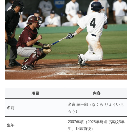
項目
内容
名倉 諒一郎（なぐら りょういち
名前
ろう）
2007年頃（2025年時点で高校3年
生年
生、18歳前後）