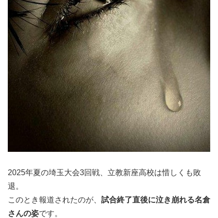
2025年夏の埼玉大会3回戦、立教新座高校は惜しくも敗
退。
このとき報道されたのが、
試合終了直後に泣き崩れる名倉
さんの姿
です。