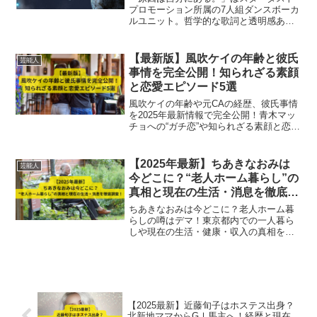
プロモーション所属の7人組ダンスボーカ
ルユニット。哲学的な歌詞と透明感ある
ピアノロックで若者から支持を集める彼
らの事務所情報や最新活動、関連グルー
プを詳しく解説します。
【最新版】風吹ケイの年齢と彼氏
芸能人
事情を完全公開！知られざる素顔
と恋愛エピソード5選
風吹ケイの年齢や元CAの経歴、彼氏事情
を2025年最新情報で完全公開！青木マッ
チョへの“ガチ恋”や知られざる素顔と恋愛
エピソード5選も詳しく紹介。
【2025年最新】ちあきなおみは
芸能人
今どこに？“老人ホーム暮らし”の
真相と現在の生活・消息を徹底調
査！
ちあきなおみは今どこに？老人ホーム暮
らしの噂はデマ！東京都内での一人暮ら
しや現在の生活・健康・収入の真相を最
新情報で解説。
【2025最新】近藤旬子はホステス出身？
北新地ママからGⅠ馬主へ！経歴と現在