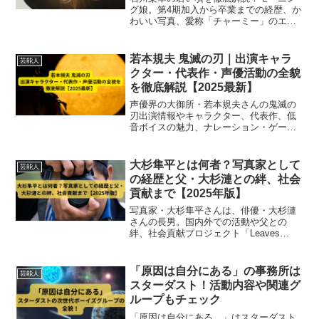
グ娘。第4期加入から卒業までの経歴、か
わいい写真、愛称「チャーミー」のエピ
ソード10選をまとめた保存版記事【2025
最新版】
若本規夫 鬼滅の刃｜出演キャラ
芸能人
クター・代表作・声優活動の全貌
を徹底解説【2025最新】
声優界の大御所・若本規夫さんの鬼滅の
刃出演情報やキャラクター、代表作、低
音ボイスの魅力、ナレーション・ゲーム
での活躍まで2025年最新情報で徹底解
説。
大杉隼平とは何者？写真家として
芸能人
の経歴と父・大杉漣との絆、社会
貢献まで【2025年版】
写真家・大杉隼平さんは、俳優・大杉漣
さんの長男。国内外での活動や父との
絆、社会貢献プロジェクト「Leaves
Work」など、その魅力と現在の取り組み
を詳しく紹介します。
「原因は自分にある」の事務所は
芸能人
スターダスト！活動内容や関連グ
ループもチェック
「原因は自分にある。」はスターダスト