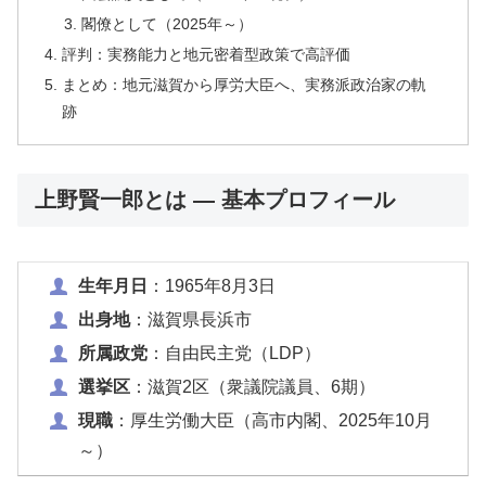
閣僚として（2025年～）
評判：実務能力と地元密着型政策で高評価
まとめ：地元滋賀から厚労大臣へ、実務派政治家の軌
跡
上野賢一郎とは — 基本プロフィール
生年月日
：1965年8月3日
出身地
：滋賀県長浜市
所属政党
：自由民主党（LDP）
選挙区
：滋賀2区（衆議院議員、6期）
現職
：厚生労働大臣（高市内閣、2025年10月
～）