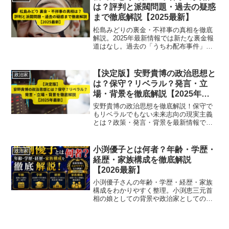
は？評判と派閥問題・過去の疑惑
まで徹底解説【2025最新】
松島みどりの裏金・不祥事の真相を徹底
解説。2025年最新情報では新たな裏金報
道はなし。過去の「うちわ配布事件」や
派閥問題、旧安倍派との関係、世論の評
判まで完全まとめ。
【決定版】安野貴博の政治思想と
政治家
は？保守？リベラル？発言・立
場・背景を徹底解説【2025年最
新】
安野貴博の政治思想を徹底解説！保守で
もリベラルでもない未来志向の現実主義
とは？政策・発言・背景を最新情報で詳
しく紹介。
小渕優子とは何者？年齢・学歴・
政治家
経歴・家族構成を徹底解説
【2026最新】
小渕優子さんの年齢・学歴・経歴・家族
構成をわかりやすく整理。小渕恵三元首
相の娘としての背景や政治家としての歩
みを2026年最新情報で解説します。