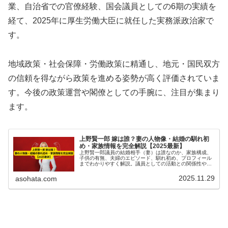
業、自治省での官僚経験、国会議員としての6期の実績を
経て、2025年に厚生労働大臣に就任した実務派政治家で
す。
地域政策・社会保障・労働政策に精通し、地元・国民双方
の信頼を得ながら政策を進める姿勢が高く評価されていま
す。今後の政策運営や閣僚としての手腕に、注目が集まり
ます。
上野賢一郎 嫁は誰？妻の人物像・結婚の馴れ初
め・家族情報を完全解説【2025最新】
上野賢一郎議員の結婚相手（妻）は誰なのか、家族構成、
子供の有無、夫婦のエピソード、馴れ初め、プロフィール
までわかりやすく解説。議員としての活動との関係性や夫
婦の支え合いも含めて、最新情報をまとめています。
【2025年最新】
2025.11.29
asohata.com