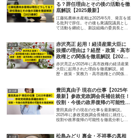
る？辞任理由とその後の活動を徹
底解説【2025最新】
江藤拓農林水産相は2025年5月、発言を巡
る批判で辞任。その後も衆議院議員とし
て活動を継続し、新設組織の委員長とし
て農業政策で再起を図る最新状況を解
説。
赤沢亮正 起用！経済産業大臣に
政治家
抜擢の理由は？経歴・政策・高市
政権との関係を徹底解説【2025
最新】
赤沢亮正が2025年に高市政権の経済産業
大臣に起用された理由を徹底解説。経
歴・政策・実務力・高市政権との関係ま
で、人物像と評価を網羅した最新情報を
紹介。
豊田真由子 現在の仕事【2025年
政治家
最新】参政党政調会長補佐就任！
役割・今後の政界復帰の可能性を
徹底解説
豊田真由子の現在の仕事を最新解説。
2025年に参政党政調会長補佐に就任し、
役割や政界復帰の可能性を徹底分析しま
す。
松島みどり 裏金・不祥事の真相
政治家