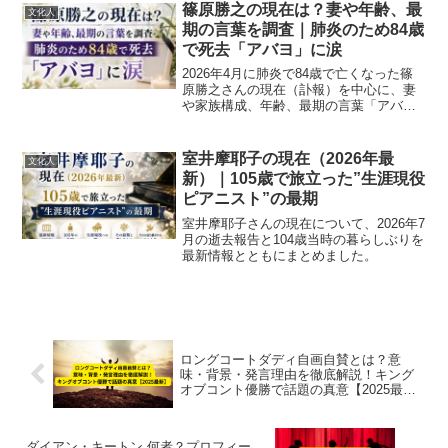
篠原勝之の現在は？妻や年齢、最
文化人
期の言葉を調査｜肺炎のため84歳
で死去「アバヨ」に涙
2026年4月に肺炎で84歳で亡くなった篠
原勝之さんの現在（訃報）を中心に、妻
や家族構成、年齢、最期の言葉「アバ
ヨ」の意味、経歴や晩年の活動までわか
りやすくまとめています。
室井摩耶子の現在（2026年最
文化人
新）｜105歳で旅立った”生涯現役
ピアニスト”の最期
室井摩耶子さんの現在について、2026年7
月の逝去報告と104歳当時の暮らしぶりを
最新情報とともにまとめました。
ロングコートダディ自画自賛とは？意
味・背景・発言理由を徹底解説！キング
オブコント優勝で話題の真意【2025最
新】
ダイアン・キートン 何者？プロフィー