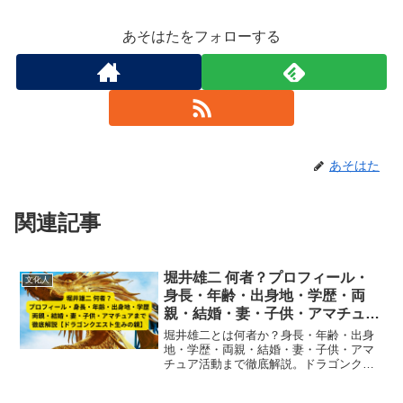
あそはたをフォローする
あそはた
関連記事
堀井雄二 何者？プロフィール・
文化人
身長・年齢・出身地・学歴・両
親・結婚・妻・子供・アマチュア
まで徹底解説【ドラゴンクエスト
堀井雄二とは何者か？身長・年齢・出身
生みの親】
地・学歴・両親・結婚・妻・子供・アマ
チュア活動まで徹底解説。ドラゴンクエ
ストシリーズの生みの親としての経歴や
家庭環境、学生時代の創作活動まで網羅