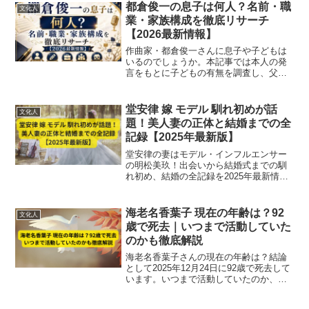
し、人物像の全貌をわかりやすく紹介す
都倉俊一の息子は何人？名前・職
文化人
るブログ記事です。
業・家族構成を徹底リサーチ
【2026最新情報】
作曲家・都倉俊一さんに息子や子どもは
いるのでしょうか。本記事では本人の発
言をもとに子どもの有無を調査し、父・
兄弟・甥の都倉賢さん、姪の都倉伶奈さ
んまで家族構成をわかりやすくまとめて
います。
堂安律 嫁 モデル 馴れ初めが話
文化人
題！美人妻の正体と結婚までの全
記録【2025年最新版】
堂安律の妻はモデル・インフルエンサー
の明松美玖！出会いから結婚式までの馴
れ初め、結婚の全記録を2025年最新情報
で徹底解説！
海老名香葉子 現在の年齢は？92
文化人
歳で死去｜いつまで活動していた
のかも徹底解説
海老名香葉子さんの現在の年齢は？結論
として2025年12月24日に92歳で死去して
います。いつまで活動していたのか、今
も検索される理由を分かりやすく整理し
ました。