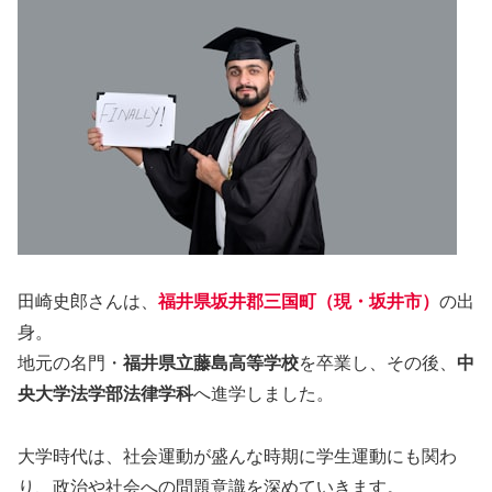
田崎史郎さんは、
福井県坂井郡三国町（現・坂井市）
の出
身。
地元の名門・
福井県立藤島高等学校
を卒業し、その後、
中
央大学法学部法律学科
へ進学しました。
大学時代は、社会運動が盛んな時期に学生運動にも関わ
り、政治や社会への問題意識を深めていきます。