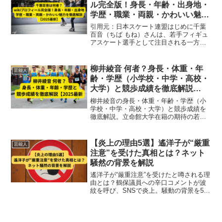
ル完全版！身長・年齢・出身地・
学歴・職業・両親・かわいい魅力
を徹底解説【2025最新】
引用元：日本スケート連盟はじめに千葉
百音（ちば もね）さんは、若手フィギュ
アスケート選手として注目される一方、
かわいらしい容姿や高学歴ぶりでも話題
です。本記事では、公式情報や信頼でき
るWiki情報をもとに、千葉百音さんのプ
柳井綾音 何者？身長・体重・年
芸能人
ロフィール・身長・...
齢・学歴（小学校・中学・高校・
大学）と競歩成績を徹底解説
【2025最新】
柳井綾音の身長・体重・年齢・学歴（小
学校・中学・高校・大学）と競歩成績を
徹底解説。立命館大学在籍の期待の若手
女子競歩選手、パリ2024五輪出場や日本
学生記録樹立など2025年最新情報を紹
介。
【炎上の理由5選】遙洋子が“厳重
芸能人
注意”を受けた真相とは？ネット
騒然の背景を解説
遙洋子が“厳重注意”を受けたと噂される理
由とは？鶴保議員への辛口コメントが波
紋を呼び、SNSで炎上。騒動の背景を5つ
の視点から徹底解説します。