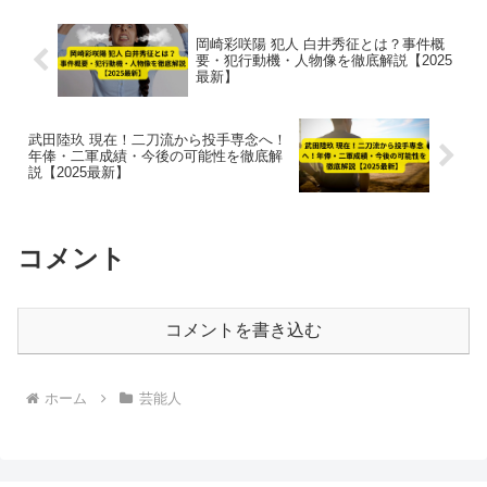
岡崎彩咲陽 犯人 白井秀征とは？事件概
要・犯行動機・人物像を徹底解説【2025
最新】
武田陸玖 現在！二刀流から投手専念へ！
年俸・二軍成績・今後の可能性を徹底解
説【2025最新】
コメント
コメントを書き込む
ホーム
芸能人