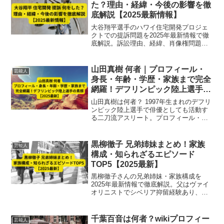
た？理由・経緯・今後の影響を徹
底解説【2025最新情報】
大谷翔平選手のハワイ住宅開発プロジェ
クトでの提訴問題を2025年最新情報で徹
底解説。訴訟理由、経緯、肖像権問題、
大谷選手の関与や今後の影響まで詳しく
まとめています。
山田真樹 何者｜プロフィール・
芸能人
身長・年齢・学歴・家族まで完全
網羅！デフリンピック陸上選手の
素顔【2025最新】
山田真樹は何者？ 1997年生まれのデフリ
ンピック陸上選手で俳優としても活動す
る二刀流アスリート。プロフィール・学
歴・家族・経歴・結婚情報まで2025年最
新で完全解説。
黒柳徹子 兄弟姉妹まとめ！家族
芸能人
構成・知られざるエピソード
TOP5【2025最新】
黒柳徹子さんの兄弟姉妹・家族構成を
2025年最新情報で徹底解説。父はヴァイ
オリニストでシベリア抑留経験あり、兄
は早逝、弟や妹も芸術や文化に関わる多
彩な一家。知られざるエピソードTOP5も
紹介！
千葉百音は何者？wikiプロフィー
芸能人