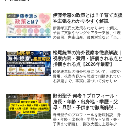
伊藤孝恵の政策とは？子育て支援
政治家
や主張をわかりやすく解説
伊藤孝恵氏の政策をわかりやすく解説。
子育て支援やヤングケアラー支援、生理
の貧困、内密出産、孤独対策など「当事
者目線」で制度化してきた実績や主張の
特徴をまとめています。
松尾統章の海外視察を徹底解説｜
政治家
視察内容・費用・評価される点と
指摘される点【2026年最新】
松尾統章氏の海外視察について、回数や
費用、視察内容から報道で指摘されてい
る課題まで、事実に基づいて分かりやす
く解説しています。
野田聖子 何者？プロフィール・
政治家
身長・年齢・出身地・学歴・父
母・旦那・子供まで徹底解説
【2025最新】
野田聖子のプロフィールを徹底解説。身
長・年齢・出身地・学歴から父母・夫・
子供まで網羅し、郵政大臣史上最年少や
総務大臣などの政治経歴も紹介【2025最