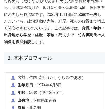
竹内英明（たけうち ひであき）氏は兵庫県姫路市出身の
元兵庫県議会議員で、地域活性化や高齢者福祉、教育改革
に尽力した政治家です。2025年1月18日に50歳で死去し
たことから、政治活動や家族、経歴、死去の背景まで幅広
く関心が寄せられています。この記事では、
身長・年齢・
出身地から学歴・経歴・家族・死去まで、竹内英明氏の人
物像を徹底解説
します。
2. 基本プロフィール
名前
：竹内 英明（たけうち ひであき）
生年月日
：1974年4月6日
年齢
：50歳（没年2025年）
出身地
：兵庫県姫路市
身長
：非公開