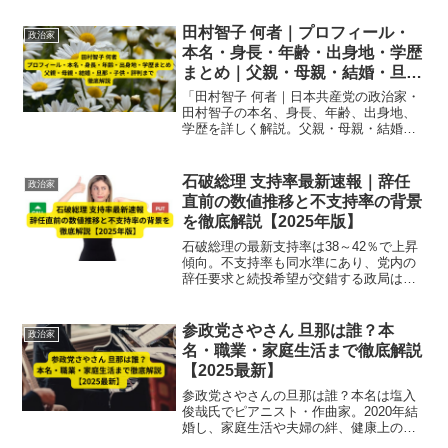
新情報】
田村智子 何者｜プロフィール・
政治家
本名・身長・年齢・出身地・学歴
まとめ｜父親・母親・結婚・旦
那・子供・評判まで徹底解説
「田村智子 何者｜日本共産党の政治家・
田村智子の本名、身長、年齢、出身地、
学歴を詳しく解説。父親・母親・結婚・
旦那・子供の家族情報や政治家としての
評判まで徹底まとめ、2025年最新版の完
全プロフィールを紹介します。」
石破総理 支持率最新速報｜辞任
政治家
直前の数値推移と不支持率の背景
を徹底解説【2025年版】
石破総理の最新支持率は38～42％で上昇
傾向。不支持率も同水準にあり、党内の
辞任要求と続投希望が交錯する政局は膠
着状態。高齢層支持の背景や辞任直前の
数値推移を徹底解説します。【2025年
版】
参政党さやさん 旦那は誰？本
政治家
名・職業・家庭生活まで徹底解説
【2025最新】
参政党さやさんの旦那は誰？本名は塩入
俊哉氏でピアニスト・作曲家。2020年結
婚し、家庭生活や夫婦の絆、健康上の配
慮まで2025年最新情報で徹底解説。