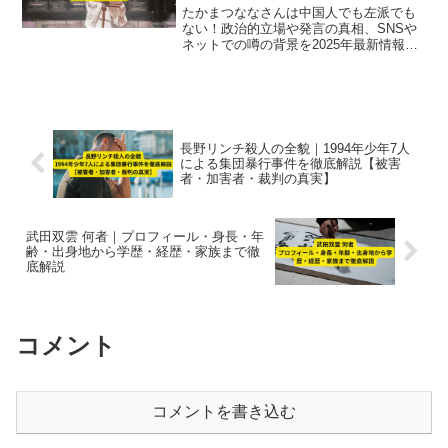
たかまつななさんは中国人でも左派でも
ない！政治的立場や発言の真相、SNSや
ネットでの噂の背景を2025年最新情報で
徹底解説。事実に基づいた活動や思想を
整理し、誤解を解消します。
長野リンチ殺人の全貌｜1994年少年7人
による集団暴行事件を徹底解説【被害
者・加害者・裁判の真実】
武田双雲 何者｜プロフィール・身長・年
齢・出身地から学歴・経歴・家族まで徹
底解説
コメント
コメントを書き込む