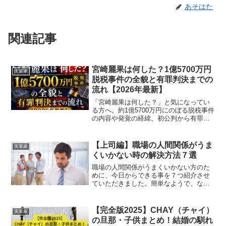
あそはた
関連記事
宮崎麗果は何した？1億5700万円
実業家
脱税事件の全貌と有罪判決までの
流れ【2026年最新】
「宮崎麗果は何した？」と気になってい
る方へ。約1億5700万円にのぼる脱税事件
の内容や発覚の経緯、初公判から有罪判
決までの流れを時系列でわかりやすく解
説します。
【上司編】職場の人間関係がうま
実業家
くいかない時の解決方法７選
職場の人間関係がうまくいかない方のた
めに、今日からできる事を７つ紹介させ
ていただきました。簡単なようで、なか
なか実践するのが難しいものから、すぐ
にできるものまであります。信頼と信用
の積み重ねが、人間関係を円滑にしてく
【完全版2025】CHAY（チャイ）
実業家
れます。考えるよりは、まずは読んで、
の旦那・子供まとめ！結婚の馴れ
すぐに実践です。