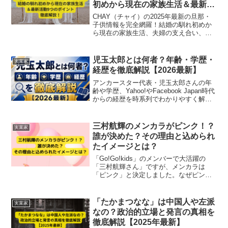
初めから現在の家族生活＆最新活
動9つのポイント徹底解説！
CHAY（チャイ）の2025年最新の旦那・
子供情報を完全網羅！結婚の馴れ初めか
ら現在の家族生活、夫婦の支え合い、そ
して音楽活動まで9つのポイントで詳しく
解説。幸せな家庭と多彩な活躍の真実に
迫るファン必見のまとめ記事です。
児玉太郎とは何者？年齢・学歴・
実業家
経歴を徹底解説【2026最新】
アンカースター代表・児玉太郎さんの年
齢や学歴、Yahoo!やFacebook Japan時代
からの経歴を時系列でわかりやすく解説
します。プロフィールが気になる方は、
ぜひチェックしてみてください。
三村航輝のメンカラがピンク！？
実業家
誰が決めた？その理由と込められ
たイメージとは？
「Go!Go!kids」のメンバーで大活躍の
「三村航輝さん」ですが、メンカラは
「ピンク」と決定しました。なぜピンク
になったのでしょうか。また、一体誰が
決めたのでしょうか。この記事では、三
村航輝さんのメンカラがピンクを決めた
「たかまつなな」は中国人や左派
実業家
人物、その理由、そしてピンクに込めら
なの？政治的立場と発言の真相を
れたイメージを解説していきます。
徹底解説【2025年最新】