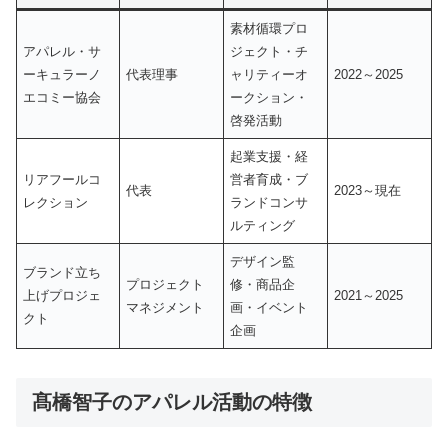
素材循環プロ
アパレル・サ
ジェクト・チ
ーキュラーノ
代表理事
ャリティーオ
2022～2025
エコミー協会
ークション・
啓発活動
起業支援・経
リアフールコ
営者育成・ブ
代表
2023～現在
レクション
ランドコンサ
ルティング
デザイン監
ブランド立ち
プロジェクト
修・商品企
上げプロジェ
2021～2025
マネジメント
画・イベント
クト
企画
髙橋智子のアパレル活動の特徴