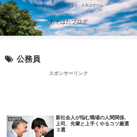
遊ぶように、はたらこう！ 人生はゲーム
あそはたブログ
公務員
スポンサーリンク
新社会人が悩む職場の人間関係、
社会問題
上司、先輩と上手くやるコツ厳選
３選