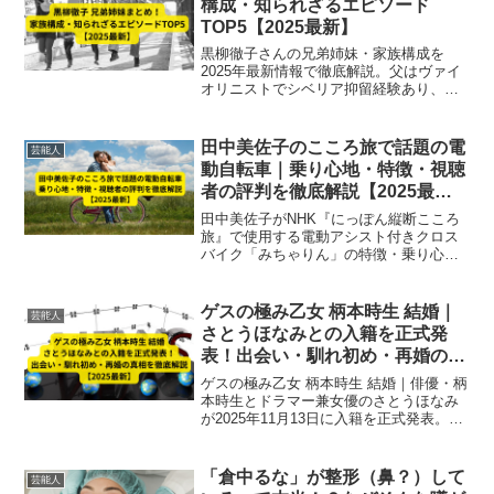
構成・知られざるエピソード
TOP5【2025最新】
黒柳徹子さんの兄弟姉妹・家族構成を
2025年最新情報で徹底解説。父はヴァイ
オリニストでシベリア抑留経験あり、兄
は早逝、弟や妹も芸術や文化に関わる多
彩な一家。知られざるエピソードTOP5も
紹介！
田中美佐子のこころ旅で話題の電
芸能人
動自転車｜乗り心地・特徴・視聴
者の評判を徹底解説【2025最
新】
田中美佐子がNHK『にっぽん縦断こころ
旅』で使用する電動アシスト付きクロス
バイク「みちゃりん」の特徴・乗り心
地・視聴者の評判を徹底解説。快適・安
全な旅スタイルと番組の新しい魅力を
2025最新情報で紹介。
ゲスの極み乙女 柄本時生 結婚｜
芸能人
さとうほなみとの入籍を正式発
表！出会い・馴れ初め・再婚の真
相を徹底解説【2025最新】
ゲスの極み乙女 柄本時生 結婚｜俳優・柄
本時生とドラマー兼女優のさとうほなみ
が2025年11月13日に入籍を正式発表。出
会いから馴れ初め、再婚の背景、SNS発
表全文、今後の活動予測まで徹底解説。
「倉中るな」が整形（鼻？）して
芸能人