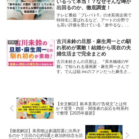
いるって本当！？なぜそんな噂が
出回るのか、徹底調査！
テレビ番組「プレバト!!」の水彩画企画で
特待生に選ばれるなど、アートの分野で
も高い評価を受けている「倉中るな」さ
ん。整形疑惑が浮上しています！本当に
整形しているのか！？なぜそんな噂が出
回るのか！？徹底調査しました。
古川未鈴の旦那・麻生周一との馴
芸能人
れ初めが素敵！結婚から現在の夫
婦生活まで完全まとめ
古川未鈴さんの旦那は、『斉木楠雄のΨ
難』で知られる漫画家・麻生周一さんで
す。でんぱ組.incのファンだった麻生さん
との馴れ初めや2019年の結婚発表、現在
の仲良し夫婦生活まで詳しくまとめまし
た。
【全文解説】畝本直美の“告発文”とは何
か？背景・内容・関係者の反応を時系列
で整理【2025年最新】
【徹底解説】泉房穂は参議院選に出馬す
るのか？注目の公約5選と政治的信念を読