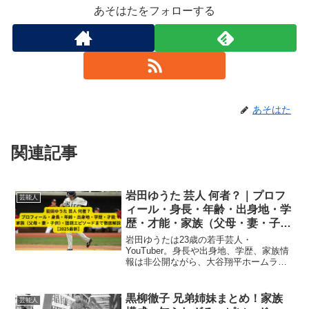
あそはたをフォローする
あそはた
関連記事
岩田ゆうた 芸人 何者？｜プロフ
芸能人
ィール・身長・年齢・出身地・学
歴・才能・家族（父母・妻・子
供）・話題エピソードまで徹底解
岩田ゆうたは23歳の若手芸人・
説【2025最新】
YouTuber。身長や出身地、学歴、家族情
報は非公開ながら、大谷翔平ホームラン
企画や道頓堀川ダイブで話題に。SNS活
動と挑戦的企画の全貌を徹底解説【2025
最新】。
黒柳徹子 兄弟姉妹まとめ！家族
芸能人