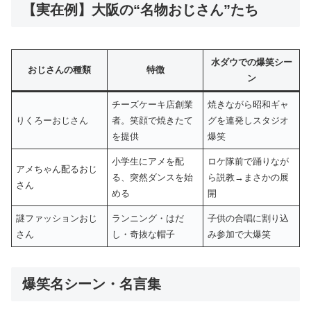
【実在例】大阪の“名物おじさん”たち
水ダウでの爆笑シー
おじさんの種類
特徴
ン
チーズケーキ店創業
焼きながら昭和ギャ
りくろーおじさん
者。笑顔で焼きたて
グを連発しスタジオ
を提供
爆笑
小学生にアメを配
ロケ隊前で踊りなが
アメちゃん配るおじ
る、突然ダンスを始
ら説教→まさかの展
さん
める
開
謎ファッションおじ
ランニング・はだ
子供の合唱に割り込
さん
し・奇抜な帽子
み参加で大爆笑
爆笑名シーン・名言集