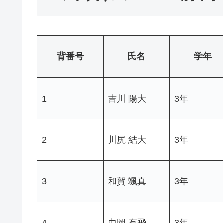
背番号
氏名
学年
1
吉川 陽大
3年
2
川尻 結大
3年
3
和賀 颯真
3年
4
中岡 有飛
3年