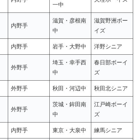
一中
滋賀・彦根南
滋賀野洲ボー
内野手
中
イズ
内野手
岩手・大野中
洋野シニア
埼玉・幸手西
春日部ボーイ
外野手
中
ズ
外野手
秋田・河辺中
秋田北シニア
茨城・鉾田南
江戸崎ボーイ
外野手
中
ズ
内野手
東京・大泉中
練馬シニア