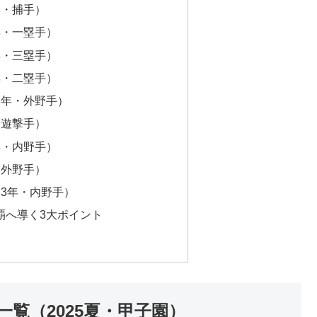
年・捕手）
年・一塁手）
年・三塁手）
年・二塁手）
3年・外野手）
・遊撃手）
年・内野手）
・外野手）
（3年・内野手）
覇へ導く3大ポイント
覧（2025夏・甲子園）