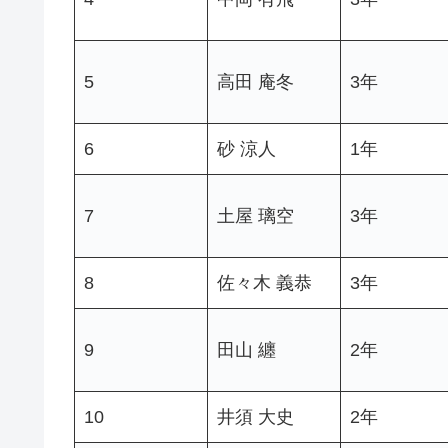
5
高田 庵冬
3年
6
砂 涼人
1年
7
土屋 璃空
3年
8
佐々木 義恭
3年
9
田山 纏
2年
10
井須 大史
2年