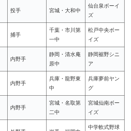
仙台泉ボーイ
投手
宮城・大和中
ズ
千葉・市川第
松戸中央ボー
捕手
一中
イズ
静岡・清水庵
静岡裾野シニ
内野手
原中
ア
兵庫・龍野東
兵庫夢前ヤン
内野手
中
グ
宮城・名取第
宮城仙南ボー
内野手
二中
イズ
中学軟式野球