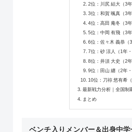
2位：川尻 結大（3
3位：和賀 颯真（3
4位：高田 庵冬（3
5位：中岡 有飛（3
6位：佐々木 義恭（
7位：砂 涼人（1年
8位：井須 大史（2
9位：田山 纏（2年
10位：刀祢 悠有希
最新戦力分析｜全国制
まとめ
ベンチ入りメンバー＆出身中学一