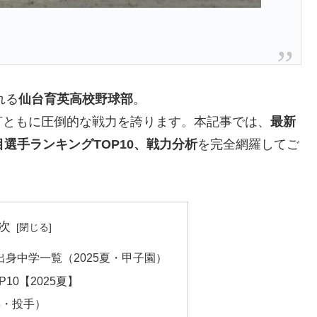
れる
仙台育英高校野球部
。
打ともに圧倒的な戦力を誇ります。本記事では、
最新
選手ランキングTOP10、戦力分析
を完全網羅してご
次
身中学一覧（2025夏・甲子園）
10【2025夏】
年・投手）