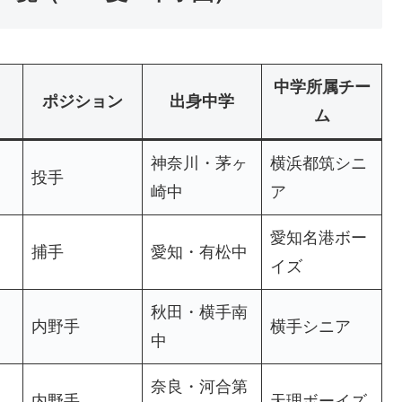
中学所属チー
ポジション
出身中学
ム
神奈川・茅ヶ
横浜都筑シニ
投手
崎中
ア
愛知名港ボー
捕手
愛知・有松中
イズ
秋田・横手南
内野手
横手シニア
中
奈良・河合第
内野手
天理ボーイズ