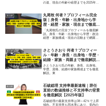
の道、現在の年齢や経歴までを2025年最
新版で網羅的に解説。
丸尾牧 何者？プロフィール完全
政治家
版｜身長・年齢・出身地から学
歴・経歴・家族・現在まで徹底解
説
「丸尾牧氏の完全プロフィールを徹底解
説。身長・年齢・出身地から学歴・政治
経歴・家族構成・現在の活動まで網羅。
兵庫県議会議員としての実績や地域・環
境への取り組みを詳しく紹介します。」
さとうさおり 何者？プロフィー
政治家
ル・年齢・身長・出身地・学歴・
結婚・家族・両親まで徹底解説
【東京都議会議員・公認会計士
さとうさおり氏の年齢、身長、出身地、
2025最新】
学歴、資格、結婚や家族構成までを徹底
解説。東
石破総理 支持率最新速報｜辞任
政治家
直前の数値推移と不支持率の背景
を徹底解説【2025年版】
石破総理の最新支持率は38～42％で上昇
傾向。不支持率も同水準にあり、党内の