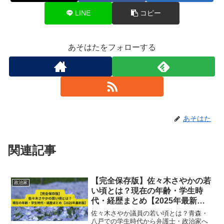
LINE
コピー
あそはたをフォローする
あそはた
関連記事
【完全保存版】佐々木さやかの若
政治家
い頃とは？現在の年齢・学生時
代・経歴まとめ【2025年最新
版】
佐々木さやか議員の若い頃とは？青森・
八戸での学生時代から弁護士・政治家へ