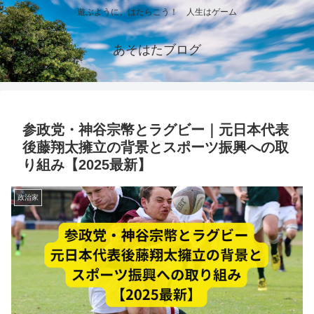
遊ぶように、はたらこう！ 人生はゲーム
あそはたブログ
参政党・神谷宗幣とラグビー｜元日本代表
後藤翔太擁立の背景とスポーツ振興への取
り組み【2025最新】
政治家