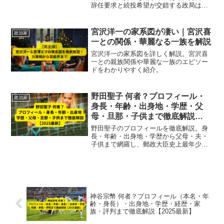
辞任要求と続投希望が交錯する政局は膠
着状態。高齢層支持の背景や辞任直前の
数値推移を徹底解説します。【2025年
版】
宮沢洋一の家系図が凄い｜宮沢喜
政治家
一との関係・華麗なる一族を解説
宮沢洋一の家系図を詳しく解説。宮沢喜
一との親族関係や華麗な一族のエピソー
ドをわかりやすく紹介。
野田聖子 何者？プロフィール・
政治家
身長・年齢・出身地・学歴・父
母・旦那・子供まで徹底解説
【2025最新】
野田聖子のプロフィールを徹底解説。身
長・年齢・出身地・学歴から父母・夫・
子供まで網羅し、郵政大臣史上最年少や
総務大臣などの政治経歴も紹介【2025最
新情報】
神谷宗幣 何者？プロフィール（本名・年
齢・身長）・出身地・学歴・経歴・家
族・評判まで徹底解説【2025最新】