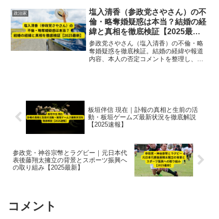
最新情報で紹介。
塩入清香（参政党さやさん）の不
政治家
倫・略奪婚疑惑は本当？結婚の経
緯と真相を徹底検証【2025最
新】
参政党さやさん（塩入清香）の不倫・略
奪婚疑惑を徹底検証。結婚の経緯や報道
内容、本人の否定コメントを整理し、真
相と政治活動への影響を2025年最新情報
で解説。
板垣伴信 現在｜訃報の真相と生前の活
動・板垣ゲームズ最新状況を徹底解説
【2025速報】
参政党・神谷宗幣とラグビー｜元日本代
表後藤翔太擁立の背景とスポーツ振興へ
の取り組み【2025最新】
コメント