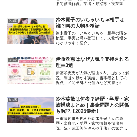
まで徹底解説。学者・政治家・実業家と
しての経歴や家族構成、社会的評価まで
網羅し、日本経済改革の旗手としての全
貌を分かりやすく紹介するブログ記事で
鈴木貴子のいちゃいちゃ相手は
政治家
す。
誰？噂の人物を検証
鈴木貴子の「いちゃいちゃ」相手の噂を
検証。事実と噂を整理して、人物情報を
わかりやすく紹介。
伊藤孝恵はなぜ人気？支持される
政治家
理由3選
伊藤孝恵氏が人気の理由を3つに絞って解
説。制度を動かす実績、当事者としての
視点、民間出身の発信力など支持される
背景をわかりやすくまとめています。
鈴木英敬は何者？経歴・学歴・家
政治家
族構成まとめ｜裏金問題との関係
も解説【2025最新】
三重県知事を務めた鈴木英敬さんの経
歴・出身地・学歴・家族情報を徹底解
説。嫁・武田美保さんや子供との家庭生
活、衆議院議員としての活動まで2025年