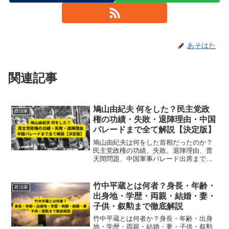
あそはた
関連記事
鳩山由紀夫 何をした？民主党政
政治家
権の功績・失敗・退陣理由・中国
パレードまで全て解説【決定版】
鳩山由紀夫は何をした首相だったのか？
民主党政権の功績、失敗、退陣理由、普
天間問題、中国軍事パレード出席までを
専門的にわかりやすく解説します。
竹中平蔵とは何者？身長・年齢・
政治家
出身地・学歴・両親・結婚・妻・
子供・叙勲まで徹底解説
竹中平蔵とは何者か？身長・年齢・出身
地・学歴・両親・結婚・妻・子供・叙勲