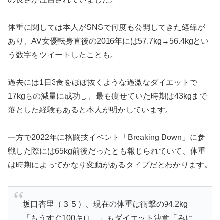
体重に関しては本人がSNSで何度も公開してきた経緯が
あり、AV女優転身直後の2016年には57.7kg→56.4kgとい
う数字をツイートしたことも。
過去には1日3食をほぼ抜くような過激なダイエットで
17kgもの減量に成功し、最も痩せていた時期は43kgまで
落とした経験もあると本人が明かしています。
一方で2022年に格闘技イベント「Breaking Down」に参
戦した際には65kg前後だったとも報じられていて、体重
は時期によってかなり変動があるタイプだとわかります。
坂口杏里（３５）、現在の体重は衝撃の94.2kg
「もうすぐ100キロ…」もダイエット決意「みに