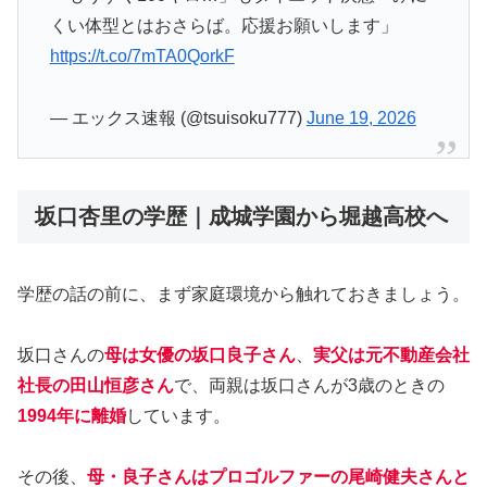
くい体型とはおさらば。応援お願いします」
https://t.co/7mTA0QorkF
— エックス速報 (@tsuisoku777)
June 19, 2026
坂口杏里の学歴｜成城学園から堀越高校へ
学歴の話の前に、まず家庭環境から触れておきましょう。
坂口さんの
母は女優の坂口良子さん
、
実父は元不動産会社
社長の田山恒彦さん
で、両親は坂口さんが3歳のときの
1994年に離婚
しています。
その後、
母・良子さんはプロゴルファーの尾崎健夫さんと