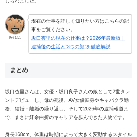
じられました。
現在の仕事を詳しく知りたい方はこちらの記
事をご覧ください。
あそはた
坂口杏里の現在の仕事は？2026年最新版｜
逮捕後の生活と”3つの顔”を徹底解説
まとめ
坂口杏里さんは、女優・坂口良子さんの娘として2世タレ
ントデビューし、母の死後、AV女優転身やキャバクラ勤
務、結婚・離婚の繰り返し、そして2026年の逮捕報道ま
で、まさに紆余曲折のキャリアを歩んできた人物です。
身長168cm、体重は時期によって大きく変動するスタイル