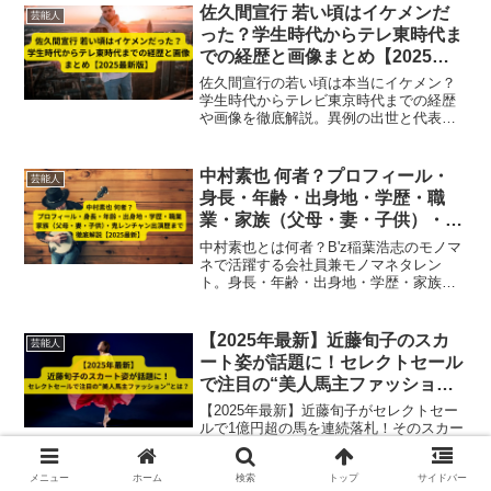
佐久間宣行 若い頃はイケメンだ
芸能人
った？学生時代からテレ東時代ま
での経歴と画像まとめ【2025最
新版】
佐久間宣行の若い頃は本当にイケメン？
学生時代からテレビ東京時代までの経歴
や画像を徹底解説。異例の出世と代表作
も紹介【2025最新版】
中村素也 何者？プロフィール・
芸能人
身長・年齢・出身地・学歴・職
業・家族（父母・妻・子供）・鬼
レンチャン出演歴まで徹底解説
中村素也とは何者？B'z稲葉浩志のモノマ
【2025最新】
ネで活躍する会社員兼モノマネタレン
ト。身長・年齢・出身地・学歴・家族情
報や鬼レンチャン出演歴まで2025年最新
情報で徹底解説。
【2025年最新】近藤旬子のスカ
芸能人
ート姿が話題に！セレクトセール
で注目の“美人馬主ファッショ
ン”とは？
【2025年最新】近藤旬子がセレクトセー
ルで1億円超の馬を連続落札！そのスカー
ト姿の“美人馬主ファッション”にも注目が
集まり話題沸騰！
メニュー
ホーム
検索
トップ
サイドバー