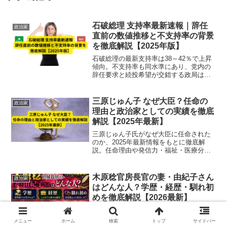
石破総理 支持率最新速報｜辞任
政治家
直前の数値推移と不支持率の背景
を徹底解説【2025年版】
石破総理の最新支持率は38～42％で上昇
傾向。不支持率も同水準にあり、党内の
辞任要求と続投希望が交錯する政局は膠
着状態。高齢層支持の背景や辞任直前の
数値推移を徹底解説します。【2025年
版】
三原じゅん子 なぜ大臣？任命の
政治家
理由と政治家としての実績を徹底
解説【2025年最新】
三原じゅん子氏がなぜ大臣に任命された
のか、2025年最新情報をもとに徹底解
説。任命理由や発信力・福祉・医療分野
での実績、党内評価や課題まで網羅して
います。
木原稔官房長官の妻・由紀子さん
政治家
はどんな人？学歴・経歴・馴れ初
めを徹底解説【2026最新】
木原稔官房長官の妻・由紀子さんの学歴
や元JAL CAとしての経歴、馴れ初めから
メニュー
ホーム
検索
トップ
サイドバー
現在の活動までをやさしく解説していま