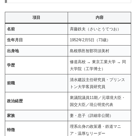
項目
内容
名前
斉藤鉄夫（さいとうてつお）
生年月日
1952年2月5日（73歳）
出身地
島根県邑智郡羽須美村
修道高校 → 東京工業大学 → 同
学歴
大学院（工学博士）
清水建設主任研究員・プリンス
前職
トン大学客員研究員
衆議院議員11期／元環境大臣・
政治経歴
国交大臣／現公明党代表
家族
妻・息子（詳細非公開）
理系出身の政策通・鉄道マニ
特徴
ア・温厚なリーダー