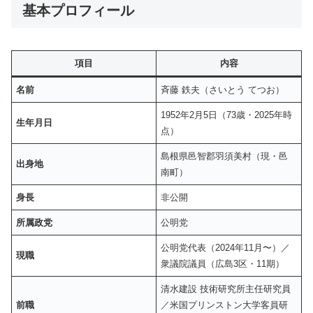
基本プロフィール
項目
内容
名前
斉藤 鉄夫（さいとう てつお）
1952年2月5日（73歳・2025年時
生年月日
点）
島根県邑智郡羽須美村（現・邑
出身地
南町）
身長
非公開
所属政党
公明党
公明党代表（2024年11月〜）／
現職
衆議院議員（広島3区・11期）
清水建設 技術研究所主任研究員
前職
／米国プリンストン大学客員研