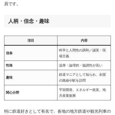
員です。
人柄・信念・趣味
項目
内容
科学と人間性の調和／誠実・現
信条
場主義
性格
温厚・論理的・協調性が高い
鉄道マニアとして知られ、全国
趣味
の路線や駅を訪問
宇宙開発、エネルギー政策、地
関心分野
方産業振興
特に鉄道好きとして有名で、各地の地方鉄道や観光列車の