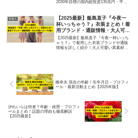
2030年目標の国内総投資135兆円・平均
所得100万円増など、経済・農林水産業へ
の影響までわかりやすく紹介。
【2025最新】飯島直子『今夜一
芸能人
杯いっちゃう？』衣装まとめ！着
用ブランド・通販情報・大人可愛
いコーデ5選！
【2025最新】飯島直子『今夜一杯いっち
ゃう？』で着用した衣装ブランドや通販
情報を詳しく紹介！大人可愛い異素材ミ
ックスコーデ5選も解説し、40代〜50代女
性のファッション参考に最適です。
橋幸夫 現在の年齢！生年月日・プロフィ
ール・最新活動まとめ【2025年版】
汐れいらは何者？年齢・経歴・プロフィ
ールまとめ！話題の理由も徹底解説
【2025最新】