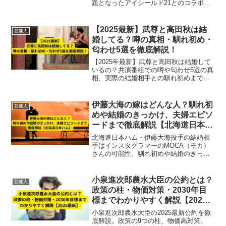
題となったアイシールド21とのコラボ内
容を含め、噂の真相と世界観の奥深さを
徹底解説！
【2025最新】武尊と高田秋は結
芸能人
婚してる？噂の真相・馴れ初め・
匂わせ5選を徹底解説！
【2025年最新】武尊と高田秋は結婚して
いるの？共演番組での噂や匂わせ5選の真
相、実際の結婚相手との馴れ初めまで徹
底解説！
伊藤大海の嫁はどんな人？馴れ初
芸能人
めや結婚のきっかけ、夫婦エピソ
ードまで徹底解説【北海道日本ハ
ム】
北海道日本ハム・伊藤大海投手の結婚相
手はインスタグラマーのMOCA（モカ）
さんの可能性。馴れ初めや結婚のきっか
け、WBCでの同行エピソード、夫婦生活
のコメントや家族構成まで徹底解説した
完全版プロフィール記事。
小泉進次郎農水大臣の公約とは？
芸能人
政策の柱・物価対策・2030年目
標までわかりやすく解説【2025
最新】
小泉進次郎農水大臣の2025最新公約を徹
底解説。政策の9つの柱、物価高対策、