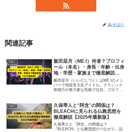
あそはた
関連記事
飯田栞月（ME:I）何者？プロフィ
芸能人
ール（本名）・身長・年齢・出身
地・学歴・家族まで徹底解説
【2025最新版】
飯田栞月（いいだしづく）はME:Iのメン
バーで現役音大生アイドル。クラシック
歌唱力や努力家な性格で注目。プロフィ
ール・身長・年齢・出身地・学歴・家
族・恋愛情報まで徹底解説。【2025最新
版】
久保帯人と“阿含”の関係は？
芸能人
BLEACHに見られる仏教思想を
徹底解説【2025年最新版】
久保帯人と「阿含」の関係は？
『BLEACH』と仏教思想のつながり、話