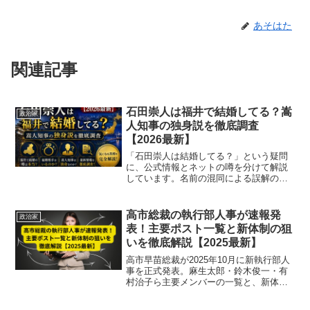
あそはた
関連記事
石田崇人は福井で結婚してる？嵩
政治家
人知事の独身説を徹底調査
【2026最新】
「石田崇人は結婚してる？」という疑問
に、公式情報とネットの噂を分けて解説
しています。名前の混同による誤解の原
因もご紹介します。
高市総裁の執行部人事が速報発
政治家
表！主要ポスト一覧と新体制の狙
いを徹底解説【2025最新】
高市早苗総裁が2025年10月に新執行部人
事を正式発表。麻生太郎・鈴木俊一・有
村治子ら主要メンバーの一覧と、新体制
の狙い・派閥構成を徹底解説。安定と改
革を両立する高市政権の最新動向を速報