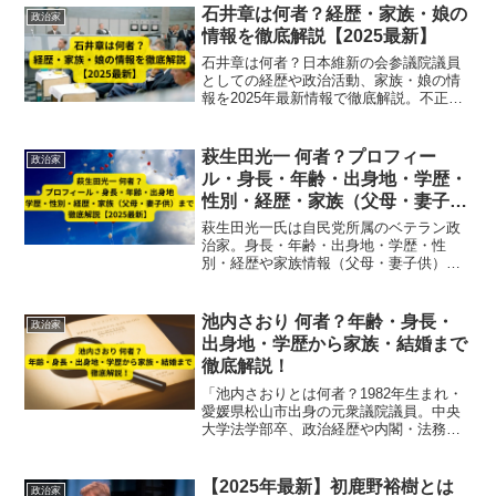
で紹介。
石井章は何者？経歴・家族・娘の
政治家
情報を徹底解説【2025最新】
石井章は何者？日本維新の会参議院議員
としての経歴や政治活動、家族・娘の情
報を2025年最新情報で徹底解説。不正疑
惑や辞職の真相も紹介。
萩生田光一 何者？プロフィー
政治家
ル・身長・年齢・出身地・学歴・
性別・経歴・家族（父母・妻子
供）まで徹底解説【2025最新】
萩生田光一氏は自民党所属のベテラン政
治家。身長・年齢・出身地・学歴・性
別・経歴や家族情報（父母・妻子供）ま
で、2025年最新情報をもとに徹底解説し
ます。
池内さおり 何者？年齢・身長・
政治家
出身地・学歴から家族・結婚まで
徹底解説！
「池内さおりとは何者？1982年生まれ・
愛媛県松山市出身の元衆議院議員。中央
大学法学部卒、政治経歴や内閣・法務委
員会での活動、家族・結婚・子育て情報
まで徹底解説します。」
【2025年最新】初鹿野裕樹とは
政治家