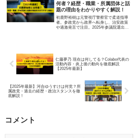
何者？経歴・職業・所属団体と話
題の理由をわかりやすく解説！
初鹿野裕樹は元警視庁警察官で柔道指導
者。参政党から政界へ転身し、治安政策
や過激発言で注目。2025年参議院選出馬
の最新情報を解説。
仁藤夢乃 現在は何してる？Colabo代表の
活動内容・炎上後の動向を徹底解説
【2025年最新】
【2025年最新】河合ゆうすけは何党？所
属政党・過去の経歴・政治スタンスを徹
底解説！
コメント