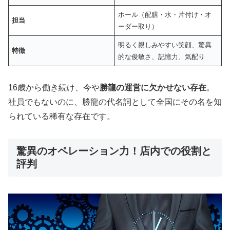
ホール（配膳・水・片付け・オ
担当
ーダー取り）
明るく親しみやすい笑顔、驚異
特徴
的な俊敏さ、記憶力、気配り
16歳から働き続け、今や
勝龍の運営に欠かせない存在
。
社員でもないのに、勝龍の代名詞として全国にその名を知
られている稀有な存在です。
驚異のオペレーション力！店内での役割と
評判