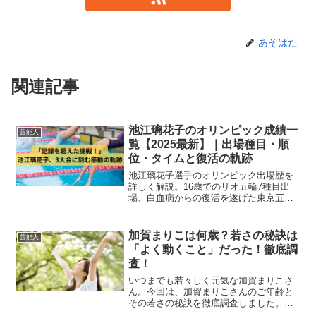
あそはた
関連記事
池江璃花子のオリンピック成績一
芸能人
覧【2025最新】｜出場種目・順
位・タイムと復活の軌跡
池江璃花子選手のオリンピック出場歴を
詳しく解説。16歳でのリオ五輪7種目出
場、白血病からの復活を遂げた東京五
輪、そしてパリ五輪での個人種目復帰ま
で、彼女の挑戦と感動の軌跡をまとめま
した。
加賀まりこは何歳？若さの秘訣は
芸能人
「よく動くこと」だった！徹底調
査！
いつまでも若々しく元気な加賀まりこさ
ん。今回は、加賀まりこさんのご年齢と
その若さの秘訣を徹底調査しました。加
賀まりこは何歳？加賀まりこさんの現在