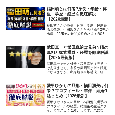
の年齢は８１歳です。誕生日は1943年12
月11日(昭和18年 未年)。眞下貴です。き
福田萌とは何者?身長・年齢・体
芸能人
ょうのトー...
重・学歴・経歴を徹底解説
【2026最新】
福田萌さんの身長・体重・学歴・経歴を
徹底解説。中田敦彦さんとの結婚や3児の
出産、2025年の難関資格合格まで2026年
最新情報でまとめました。
武田真一と武田真治は兄弟？噂の
芸能人
真相と家族構成・経歴を徹底解説
【2025最新版】
武田真一アナと俳優・武田真治は兄弟で
はありません。名前や雰囲気が似て話題
になりますが、出身地や家族構成、経歴
は全く別。噂の真相やプロフィールを徹
底解説【2025最新版】
愛甲ひかりの旦那・福田湧矢は何
芸能人
者？プロフィール・年俸・結婚生
活まとめ【2026最新】
愛甲ひかりさんの旦那・福田湧矢選手の
プロフィールや経歴、結婚後の生活スタ
イルまで詳しくご紹介します。気になる
馴れ初めもチェック。