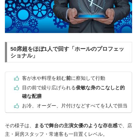
50席超をほぼ1人で回す「ホールのプロフェッ
ショナル」
客が水や料理を頼む
前
に察知して行動
目の前で繰り広げられる
俊敏な身のこなしと的
確な配膳
お冷、オーダー、片付けなどすべてを1人で担当
その様子は、
まるで舞台の主演女優のような存在感
で、店
主・厨房スタッフ・常連客も一目置くレベル。