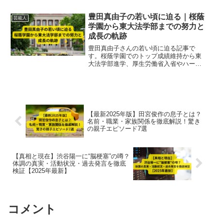
豊田真由子の若い頃に迫る｜桜蔭
芸能人
学園から東大法学部までの努力と
成長の軌跡
豊田真由子さんの若い頃に迫る記事で
す。桜蔭学園でのトップ成績維持から東
大法学部進学、厚生労働省入省やハーバ
ード大学院留学まで、努力と成長の軌跡
を詳しく解説します。
【最新2025年版】田宮俊作の息子とは？
名前・職業・家族関係を徹底解説！驚き
の親子エピソード7選
【真相と現在】渋谷陽一に“脳梗塞”の噂？
体調の真実・活動状況・過去発言を徹底
検証【2025年最新】
コメント