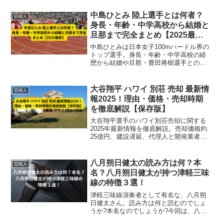
中島ひとみ 陸上選手とは何者？
芸能人
身長・年齢・中学高校から結婚と
旦那まで完全まとめ【2025最
新】
中島ひとみは日本女子100mハードル界の
トップ選手。身長・年齢・中学高校の経
歴から結婚や旦那・豊田将樹選手との夫
婦エピソードまで【2025最新】で完全解
説！
大谷翔平 ハワイ 別荘 売却 最新情
芸能人
報2025！理由・価格・売却時期
を徹底解説【保存版】
大谷翔平選手のハワイ別荘売却に関する
2025年最新情報を徹底解説。売却価格約
25億円、建設遅延、代理人と開発業者の
法的トラブルまで詳しくまとめていま
す。
八月朔日健太の読み方は何？本
芸能人
名？八月朔日健太が持つ津軽三味
線の特徴３選！
津軽三味線演奏者として有名な、八月朔
日健太さん。読み方は何と読むのでしょ
うか?本名なのでしょうか?今回は、八月
朔日健太さんの読み方からプロフィー