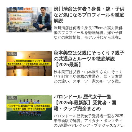
ル、そして八月朔日健太さんが持つ津軽
三味線演奏者として特徴３選をご紹介し
渋川清彦は何者？身長・嫁・子供
芸能人
ます！演奏動画もあります...
など気になるプロフィールを徹底
解説
渋川清彦は何者？身長175cmの実力派俳
優のプロフィールを徹底解説。嫁や子供
などの家族情報、モデル時代から現在ま
での経歴や魅力、最新出演作までわかり
やすくまとめています。
秋本美空は父親にそっくり？親子
芸能人
の共通点とルーツを徹底解説
【2025最新】
秋本美空は父親・山本辰生さんにそっく
り？顔立ちや体格の共通点、母・大友愛
との違い、スポーツ一家のルーツを徹底
解説【2025最新】
バロンドール 歴代女子一覧
芸能人
【2025年最新版】受賞者・国
籍・クラブ完全まとめ
バロンドール歴代女子受賞者一覧を2025
年最新版で解説。アイタナ・ボンマティ
の3連覇やアレクシア・プテジャスなど、
国籍・クラブ・傾向を完全まとめ。