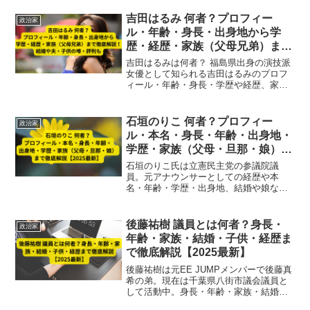
の声を整理し、政治家としての全体像を
わかりやすく紹介します【2025最新】
吉田はるみ 何者？プロフィー
政治家
ル・年齢・身長・出身地から学
歴・経歴・家族（父母兄弟）まで
徹底解説！結婚や夫・子供の噂・
吉田はるみは何者？ 福島県出身の演技派
評判も
女優として知られる吉田はるみのプロフ
ィール・年齢・身長・学歴や経歴、家族
や結婚情報、代表作、評判まで徹底解
説。政治家の同姓同名人物との違いもわ
かりやすく紹介します。
石垣のりこ 何者？プロフィー
政治家
ル・本名・身長・年齢・出身地・
学歴・家族（父母・旦那・娘）ま
で徹底解説【2025最新】
石垣のりこ氏は立憲民主党の参議院議
員。元アナウンサーとしての経歴や本
名・年齢・学歴・出身地、結婚や娘など
家族情報まで、2025年最新情報を徹底解
説します。
後藤祐樹 議員とは何者？身長・
政治家
年齢・家族・結婚・子供・経歴ま
で徹底解説【2025最新】
後藤祐樹は元EE JUMPメンバーで後藤真
希の弟。現在は千葉県八街市議会議員と
して活動中。身長・年齢・家族・結婚・
子供・経歴まで、元アイドルから政治家