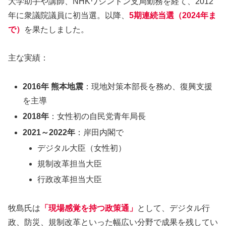
大学助手や講師、NHKワシントン支局勤務を経て、2012
年に衆議院議員に初当選。以降、
5
期連続当選（2024年ま
で）
を果たしました。
主な実績：
2016年 熊本地震
：現地対策本部長を務め、復興支援
を主導
2018年
：女性初の自民党青年局長
2021～2022年
：岸田内閣で
デジタル大臣（女性初）
規制改革担当大臣
行政改革担当大臣
牧島氏は
「現場感覚を持つ政策通」
として、デジタル行
政、防災、規制改革といった幅広い分野で成果を残してい