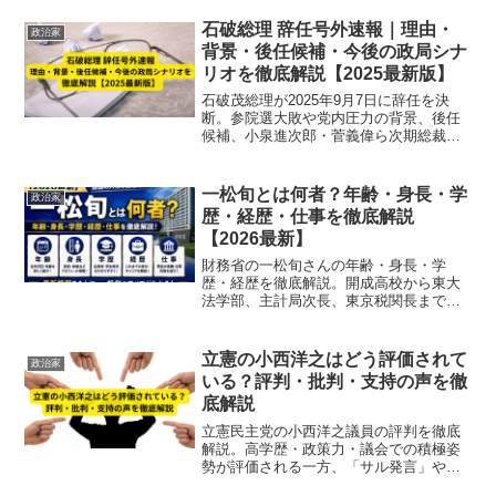
石破総理 辞任号外速報｜理由・
政治家
背景・後任候補・今後の政局シナ
リオを徹底解説【2025最新版】
石破茂総理が2025年9月7日に辞任を決
断。参院選大敗や党内圧力の背景、後任
候補、小泉進次郎・菅義偉ら次期総裁の
行方、今後の政局シナリオを速報解説し
ます。
一松旬とは何者？年齢・身長・学
政治家
歴・経歴・仕事を徹底解説
【2026最新】
財務省の一松旬さんの年齢・身長・学
歴・経歴を徹底解説。開成高校から東大
法学部、主計局次長、東京税関長まで最
新の経歴をわかりやすく整理しました。
立憲の小西洋之はどう評価されて
政治家
いる？評判・批判・支持の声を徹
底解説
立憲民主党の小西洋之議員の評判を徹底
解説。高学歴・政策力・議会での積極姿
勢が評価される一方、「サル発言」や過
激な言動への批判も。支持・批判・世論