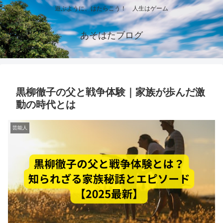
遊ぶように、はたらこう！ 人生はゲーム
あそはたブログ
黒柳徹子の父と戦争体験｜家族が歩んだ激
動の時代とは
芸能人