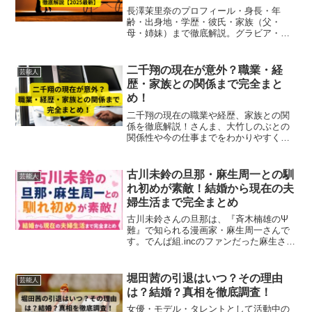
まで徹底解説【2025最新】
長澤茉里奈のプロフィール・身長・年
齢・出身地・学歴・彼氏・家族（父・
母・姉妹）まで徹底解説。グラビア・女
優・プロ雀士としての活動や私生活情報
を網羅した2025年最新版。
二千翔の現在が意外？職業・経
芸能人
歴・家族との関係まで完全まと
め！
二千翔の現在の職業や経歴、家族との関
係を徹底解説！さんま、大竹しのぶとの
関係性や今の仕事までをわかりやすく紹
介します。
古川未鈴の旦那・麻生周一との馴
芸能人
れ初めが素敵！結婚から現在の夫
婦生活まで完全まとめ
古川未鈴さんの旦那は、『斉木楠雄のΨ
難』で知られる漫画家・麻生周一さんで
す。でんぱ組.incのファンだった麻生さん
との馴れ初めや2019年の結婚発表、現在
の仲良し夫婦生活まで詳しくまとめまし
た。
堀田茜の引退はいつ？その理由
芸能人
は？結婚？真相を徹底調査！
女優・モデル・タレントとして活動中の