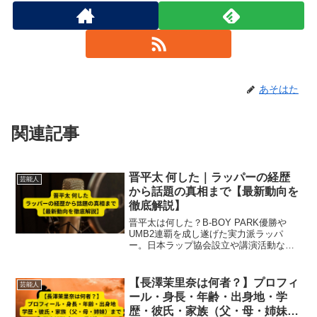
あそはた
関連記事
晋平太 何した｜ラッパーの経歴
芸能人
から話題の真相まで【最新動向を
徹底解説】
晋平太は何した？B-BOY PARK優勝や
UMB2連覇を成し遂げた実力派ラッパ
ー。日本ラップ協会設立や講演活動など
社会貢献にも注力し、体調不良による休
止や死亡説の噂の真相も徹底解説。最新
の活動状況をまとめました。
【長澤茉里奈は何者？】プロフィ
芸能人
ール・身長・年齢・出身地・学
歴・彼氏・家族（父・母・姉妹）