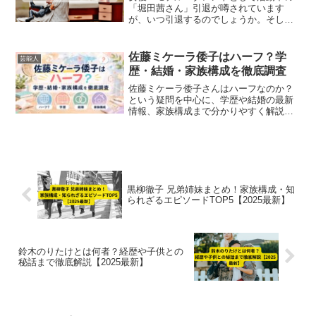
「堀田茜さん」引退が噂されています
が、いつ引退するのでしょうか。そして
引退理由は何なんでしょうか！？結婚を
機に？真相解明をしていきます。
佐藤ミケーラ倭子はハーフ？学
芸能人
歴・結婚・家族構成を徹底調査
佐藤ミケーラ倭子さんはハーフなのか？
という疑問を中心に、学歴や結婚の最新
情報、家族構成まで分かりやすく解説。
ブラジルと日本のルーツや結婚発表の詳
細、現在の活動まで一気にチェックでき
ます。
黒柳徹子 兄弟姉妹まとめ！家族構成・知
られざるエピソードTOP5【2025最新】
鈴木のりたけとは何者？経歴や子供との
秘話まで徹底解説【2025最新】