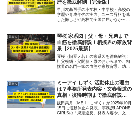
歴を徹底解剖【完全版】
早川友基選手の小学校・中学校・高校の
学歴や育成年代の実力、ユース昇格を逃
した悔しさや高校で全国に届かなかった
挫折など、成長の裏側を徹底解説。サッ
カー経歴と苦悩までわかる完全版まと
め。
琴桜 家系図｜父・母・兄弟まで
芸能人
血筋を徹底解説！相撲界の家族背
景【2025最新】
琴桜（旧琴ノ若）の家系図を徹底解説！
祖父横綱・父関脇・母のおかみまで、相
撲界の名門一家の血筋や家族背景、幼少
期のエピソードを2025年最新情報で紹
介。
ミーアイ しずく 活動休止の理由
芸能人
は？事務所発表内容・文春報道の
真相・復帰時期まで徹底解説
【2025最新】
飯田栞月（ME:I・しずく）が2025年10月
15日に活動休止を発表。事務所LAPONE
GIRLSの「規定違反」発表内容や、文春
報道によるJO1大平祥生との交際疑惑の
真相、復帰時期の見通しまで最新情報を
徹底解説します。