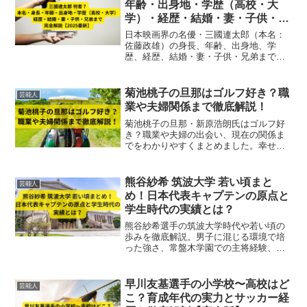
年齢・出身地・学歴（高校・大
学）・経歴・結婚・妻・子供・兄
弟まで完全解説【2025最新】
日本映画界の名優・三國連太郎（本名：
佐藤政雄）の身長、年齢、出身地、学
歴、経歴、結婚・妻・子供・兄弟まで完
全解説。代表作や受賞歴、俳優一家の家
族情報も網羅【2025最新】
菊池桃子の旦那はゴルフ好き？職
芸能人
業や夫婦関係まで徹底解説！
菊池桃子の旦那・新原浩朗氏はゴルフ好
き？職業や夫婦の出会い、現在の関係ま
でをわかりやすくまとめました。幸せな
再婚生活の全貌とは？
熊谷紗希 筑波大学 若い頃まと
芸能人
め！日本代表キャプテンの原点と
学生時代の実績とは？
熊谷紗希選手の筑波大学時代や若い頃の
歩みを徹底解説。男子に混じる環境で培
った強さ、常盤木学園での主将経験、筑
波での文武両道、そして日本代表キャプ
テンとしての原点と学生時代の実績に迫
ります。
早川友基選手の小学校〜高校はど
芸能人
こ？育成年代の実力とサッカー経