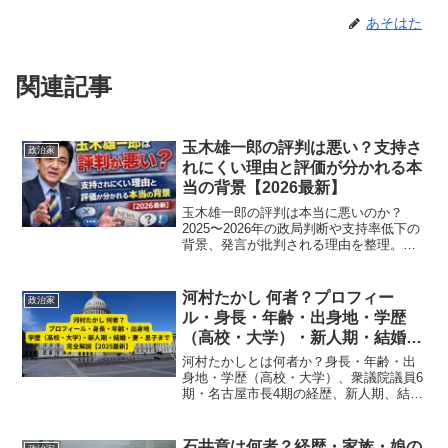
あそはた
関連記事
玉木雄一郎の評判は悪い？支持さ
政治家
れにくい理由と評価が分かれる本
当の背景【2026最新】
玉木雄一郎の評判は本当に悪いのか？
2025〜2026年の政局判断や支持率低下の
背景、発言が批判される理由を整理。期
待と失望のギャップなど、評価が分かれ
る構造を事実ベースでわかりやすく解説
します。
河村たかし 何者？プロフィー
政治家
ル・身長・年齢・出身地・学歴
（高校・大学）・新人期・結婚・
妻・息子まで完全解説【2025最
河村たかしとは何者か？身長・年齢・出
新】
身地・学歴（高校・大学）、衆議院議員6
期・名古屋市長4期の経歴、新人期、結
婚・妻・息子まで徹底解説【2025最新】
石井章は何者？経歴・家族・娘の