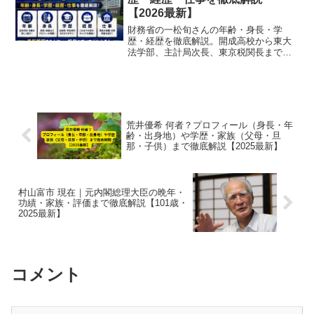
【2026最新】
財務省の一松旬さんの年齢・身長・学
歴・経歴を徹底解説。開成高校から東大
法学部、主計局次長、東京税関長まで最
新の経歴をわかりやすく整理しました。
荒井優希 何者？プロフィール（身長・年
齢・出身地）や学歴・家族（父母・旦
那・子供）まで徹底解説【2025最新】
村山富市 現在｜元内閣総理大臣の晩年・
功績・家族・評価まで徹底解説【101歳・
2025最新】
コメント