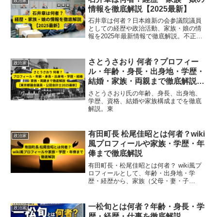
政治家
情報を徹底解説【2025最新】
石井章は何者？日本維新の会参議院議員
としての経歴や政治活動、家族・娘の情
報を2025年最新情報で徹底解説。不正疑
惑や辞職の真相も紹介。
さとうさおり 何者？プロフィー
政治家
ル・年齢・身長・出身地・学歴・
結婚・家族・両親まで徹底解説
【東京都議会議員・公認会計士
さとうさおり氏の年齢、身長、出身地、
2025最新】
学歴、資格、結婚や家族構成までを徹底
解説。東
有田町長 松尾佳昭とは何者？wiki
政治家
風プロフィールや家族・学歴・年
俸まで徹底解説
有田町長・松尾佳昭とは何者？ wiki風プ
ロフィールとして、年齢・出身地・学
歴・経歴から、家族（父母・妻・子
供）、さらに町長の年俸まで詳しく解
説。公表情報をもとに人物像を分かりや
すくまとめた最新記事です。
一松旬とは何者？年齢・身長・学
政治家
歴・経歴・仕事を徹底解説