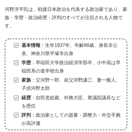
河野洋平氏は、戦後日本政治を代表する政治家であり、家
族・学歴・政治経歴・評判のすべてが注目される人物で
す。
基本情報
：生年1937年、年齢88歳、身長非公
表、神奈川県平塚市出身
学歴
：早稲田大学政治経済学部卒、小中高は早
稲田系の進学校出身
家族
：父河野一郎、叔父河野謙三、妻一般人、
子供河野太郎
経歴
：自民党総裁、外務大臣、衆議院議長など
を歴任
評判
：政治家としての器量・調整力・外交手腕
が高評価