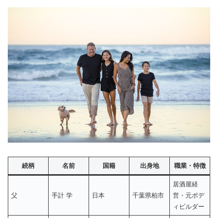
続柄
名前
国籍
出身地
職業・特徴
居酒屋経
父
手計 学
日本
千葉県柏市
営・元ボデ
ィビルダー