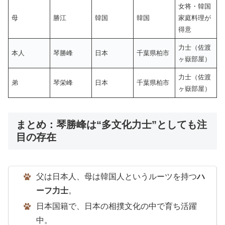
女将・韓国
母
勝江
韓国
韓国
家庭料理が
得意
力士（佐渡
本人
琴勝峰
日本
千葉県柏市
ヶ嶽部屋）
力士（佐渡
弟
琴栄峰
日本
千葉県柏市
ヶ嶽部屋）
まとめ：琴勝峰は“多文化力士”としても注
目の存在
父は日本人、母は韓国人というルーツを持つ
ハ
ーフ力士
。
日本国籍で、日本の相撲文化の中で育ち活躍
中。