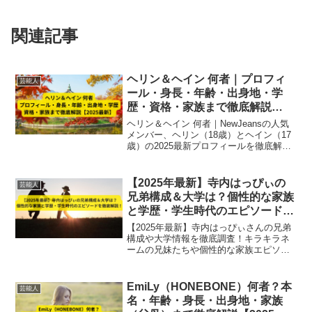
関連記事
ヘリン＆ヘイン 何者｜プロフィ
芸能人
ール・身長・年齢・出身地・学
歴・資格・家族まで徹底解説
【2025最新】
ヘリン＆ヘイン 何者｜NewJeansの人気
メンバー、ヘリン（18歳）とヘイン（17
歳）の2025最新プロフィールを徹底解
説。身長・年齢・出身地・学歴・資格・
家族情報、デビュー前の経歴やグループ
内での役割、特徴や活動まで網羅。
【2025年最新】寺内はっぴぃの
芸能人
兄弟構成＆大学は？個性的な家族
と学歴・学生時代のエピソードを
徹底解説！
【2025年最新】寺内はっぴぃさんの兄弟
構成や大学情報を徹底調査！キラキラネ
ームの兄妹たちや個性的な家族エピソー
ド、学生時代の秘話も紹介します。
EmiLy（HONEBONE）何者？本
芸能人
名・年齢・身長・出身地・家族