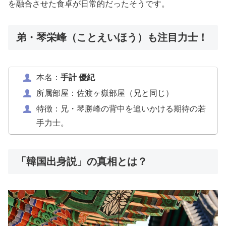
を融合させた食卓が日常的だったそうです。
弟・琴栄峰（ことえいほう）も注目力士！
本名：
手計 優紀
所属部屋：佐渡ヶ嶽部屋（兄と同じ）
特徴：兄・琴勝峰の背中を追いかける期待の若
手力士。
「韓国出身説」の真相とは？