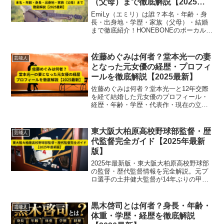
（父母）まで徹底解説【2025最
新】
EmiLy（エミリ）は誰？本名・年齢・身
長・出身地・学歴・家族（父母）・結婚
まで徹底紹介！HONEBONEのボーカルと
して活躍するハーフアーティストの素顔
と魅力を深掘り【2025最新】
佐藤めぐみは何者？堂本光一の妻
芸能人
となった元女優の経歴・プロフィ
ールを徹底解説【2025最新】
佐藤めぐみは何者？堂本光一と12年交際
を経て結婚した元女優のプロフィール・
経歴・年齢・学歴・代表作・現在の立ち
位置までを2025年最新情報でわかりやす
く解説します。
東大阪大柏原高校野球部監督・歴
芸能人
代監督完全ガイド【2025年最新
版】
2025年最新版・東大阪大柏原高校野球部
の監督・歴代監督情報を完全解説。元プ
ロ選手の土井健大監督が14年ぶりの甲子
園出場を実現した采配術と、歴代名将の
戦略・歩みを詳しく紹介します。
黒木啓司とは何者？身長・年齢・
芸能人
体重・学歴・経歴を徹底解説