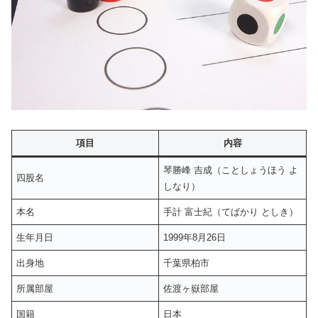
項目
内容
琴勝峰 吉成（ことしょうほう よ
四股名
しなり）
本名
手計 富士紀（てばかり としき）
生年月日
1999年8月26日
出身地
千葉県柏市
所属部屋
佐渡ヶ嶽部屋
国籍
日本