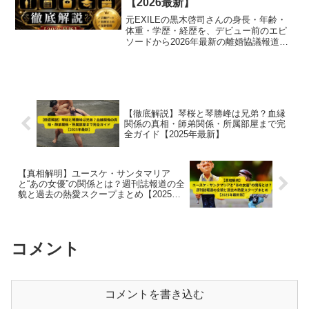
【2026最新】
元EXILEの黒木啓司さんの身長・年齢・
体重・学歴・経歴を、デビュー前のエピ
ソードから2026年最新の離婚協議報道ま
で、分かりやすく丁寧にまとめてご紹介
していきます。
【徹底解説】琴桜と琴勝峰は兄弟？血縁
関係の真相・師弟関係・所属部屋まで完
全ガイド【2025年最新】
【真相解明】ユースケ・サンタマリア
と“あの女優”の関係とは？週刊誌報道の全
貌と過去の熱愛スクープまとめ【2025年
最新版】
コメント
コメントを書き込む