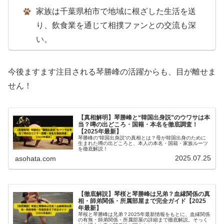
家族は千葉県柏市で地域に根ざした生活を送
り、飲食業を通じて相撲ファンとの交流も深
い。
今後ますます注目される琴勝峰の活躍からも、目が離せま
せん！
【真相解明】琴勝峰と“韓国出身説”のウワサは本
当？噂の出どころ・国籍・本名を徹底調査！
【2025年最新】
琴勝峰の“韓国出身説”の真相とは？母が韓国出身のために
生まれた噂の出どころと、本人の本名・国籍・家族ルーツ
を徹底解説！
2025.07.25
asohata.com
【徹底解説】琴桜と琴勝峰は兄弟？血縁関係の真
相・師弟関係・所属部屋まで完全ガイド【2025
年最新】
琴桜と琴勝峰は兄弟？2025年最新情報をもとに、血縁関係
の有無・師弟関係・所属部屋の詳細まで徹底解説。そっく