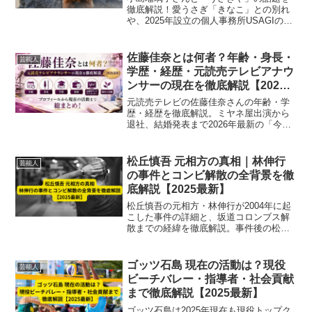
徹底解説！愛うさぎ「きなこ」との別れ
や、2025年設立の個人事務所USAGIの全
貌、事務所のロゴや今後の活動計画まで
最新情報を網羅。ファン必見のまとめ記
事。
佐藤佳奈とは何者？年齢・身長・
芸能人
学歴・経歴・元読売テレビアナウ
ンサーの現在を徹底解説【2026
最新】
元読売テレビの佐藤佳奈さんの年齢・学
歴・経歴を徹底解説。ミヤネ屋出演から
退社、結婚発表まで2026年最新の「今」
をわかりやすくご紹介します。
松丘慎吾 元相方の真相｜林伸行
芸能人
の事件とコンビ解散の全背景を徹
底解説【2025最新】
松丘慎吾の元相方・林伸行が2004年に起
こした事件の詳細と、坂道コロンブス解
散までの経緯を徹底解説。事件後の松丘
の芸人人生への影響や、新たな相方との
再起、夫婦コンビとしての現在までを
2025年最新情報で紹介します。松丘慎吾
ゴッツ石島 現在の活動は？現役
芸能人
の元相方・林伸行が2004年に起こした事
ビーチバレー・指導者・社会貢献
件の詳細と、坂道コロンブス解散までの
まで徹底解説【2025最新】
経緯を徹底解説。事件後の松丘の芸人人
生への影響や、新たな相方との再起、夫
ゴッツ石島は2025年現在も現役トップク