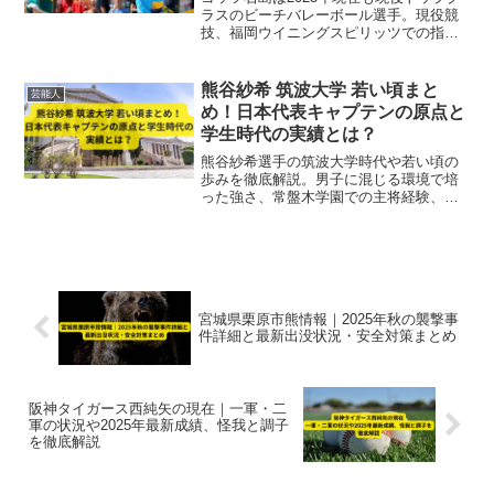
婦コンビとしての現在までを2025年最新
ラスのビーチバレーボール選手。現役競
情報で紹介します。
技、福岡ウイニングスピリッツでの指
導、地域スポーツ振興まで多面的な活動
を徹底解説。
熊谷紗希 筑波大学 若い頃まと
芸能人
め！日本代表キャプテンの原点と
学生時代の実績とは？
熊谷紗希選手の筑波大学時代や若い頃の
歩みを徹底解説。男子に混じる環境で培
った強さ、常盤木学園での主将経験、筑
波での文武両道、そして日本代表キャプ
テンとしての原点と学生時代の実績に迫
ります。
宮城県栗原市熊情報｜2025年秋の襲撃事
件詳細と最新出没状況・安全対策まとめ
阪神タイガース西純矢の現在｜一軍・二
軍の状況や2025年最新成績、怪我と調子
を徹底解説