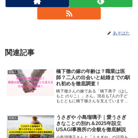
あそはた
関連記事
橋下徹の嫁の年齢は？職業は医
芸能人
師？二人の出会いと結婚までの馴
れ初めを徹底調査！
橋下徹さんの嫁である「橋下典子（はし
もと のりこ）」さん。現在も7人の子ど
もとともに橋下徹さんを支えています
が、典子さんの年齢は？職業は？そし
て、二人の偶然とも言える出会いを徹底
調査しました。
うさぎや 小島瑠璃子｜愛うさぎ
芸能人
きなことの別れ＆2025年設立
USAGI事務所の全貌を徹底解説
小島瑠璃子さんと「うさぎや」の話題を