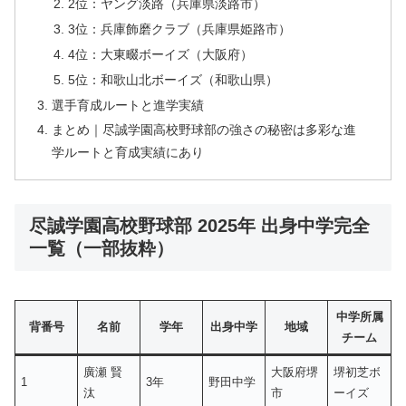
2位：ヤング淡路（兵庫県淡路市）
3位：兵庫飾磨クラブ（兵庫県姫路市）
4位：大東畷ボーイズ（大阪府）
5位：和歌山北ボーイズ（和歌山県）
選手育成ルートと進学実績
まとめ｜尽誠学園高校野球部の強さの秘密は多彩な進
学ルートと育成実績にあり
尽誠学園高校野球部 2025年 出身中学完全
一覧（一部抜粋）
中学所属
背番号
名前
学年
出身中学
地域
チーム
廣瀬 賢
大阪府堺
堺初芝ボ
1
3年
野田中学
汰
市
ーイズ