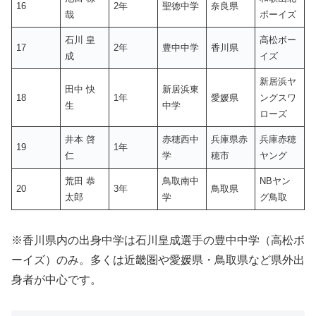
16
2年
聖徳中学
奈良県
哉
ボーイズ
石川 皇
高松ボー
17
2年
豊中中学
香川県
成
イズ
新居浜ヤ
田中 快
新居浜東
18
1年
愛媛県
ングスワ
生
中学
ローズ
井本 啓
赤穂西中
兵庫県赤
兵庫赤穂
19
1年
仁
学
穂市
ヤング
荒田 恭
鳥取南中
NBヤン
20
3年
鳥取県
太郎
学
グ鳥取
※香川県内の出身中学は石川皇成選手の豊中中学（高松ボ
ーイズ）のみ。多くは近畿圏や愛媛県・鳥取県など県外出
身者が中心です。