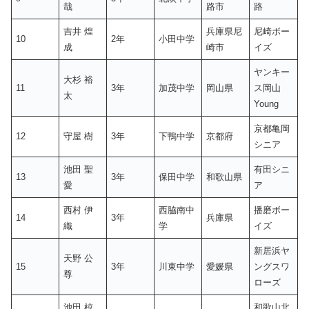
哉
路市
路
吉井 煌
兵庫県尼
尼崎ボー
10
2年
小田中学
成
崎市
イズ
ヤンキー
大杉 裕
11
3年
加茂中学
岡山県
ス岡山
太
Young
京都亀岡
12
守屋 樹
3年
下鴨中学
京都府
シニア
池田 聖
有田シニ
13
3年
保田中学
和歌山県
愛
ア
西村 伊
西脇南中
播磨ボー
14
3年
兵庫県
織
学
イズ
新居浜ヤ
天野 公
15
3年
川東中学
愛媛県
ングスワ
尊
ローズ
池田 椋
和歌山北