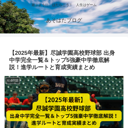
遊ぶように、はたらこう！ 人生はゲーム
あそはたブログ
【2025年最新】尽誠学園高校野球部 出身
中学完全一覧＆トップ5強豪中学徹底解
説！進学ルートと育成実績まとめ
社会問題