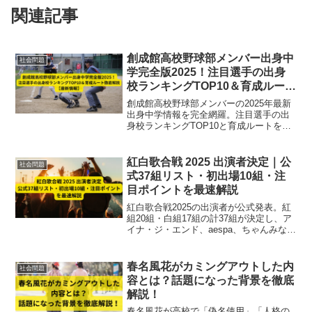
関連記事
創成館高校野球部メンバー出身中
社会問題
学完全版2025！注目選手の出身
校ランキングTOP10＆育成ルート
徹底解説【最新情報】
創成館高校野球部メンバーの2025年最新
出身中学情報を完全網羅。注目選手の出
身校ランキングTOP10と育成ルートを徹
底解説し、九州各地から集まる強豪中学
クラブとの連携や寮生活体制など、全国
屈指の強豪チームの秘密を詳しく紹介し
紅白歌合戦 2025 出演者決定｜公
社会問題
ます。
式37組リスト・初出場10組・注
目ポイントを最速解説
紅白歌合戦2025の出演者が公式発表。紅
組20組・白組17組の計37組が決定し、ア
イナ・ジ・エンド、aespa、ちゃんみな、
M!LKなど初出場10組が話題。出演者リス
ト、注目ポイント、放送日時まで最新情
報を最速でわかりやすく解説します。
春名風花がカミングアウトした内
社会問題
容とは？話題になった背景を徹底
解説！
春名風花が高校で「偽名使用」「人格の