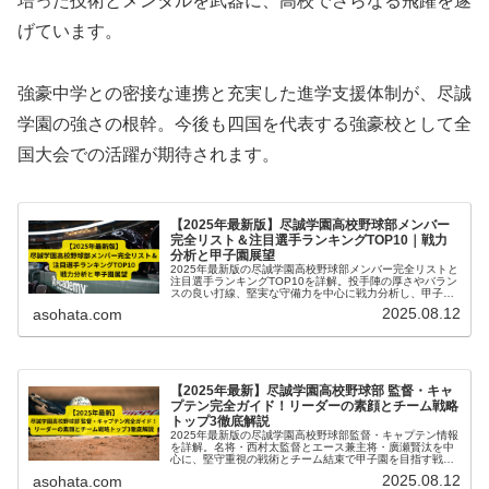
培った技術とメンタルを武器に、高校でさらなる飛躍を遂
げています。
強豪中学との密接な連携と充実した進学支援体制が、尽誠
学園の強さの根幹。今後も四国を代表する強豪校として全
国大会での活躍が期待されます。
【2025年最新版】尽誠学園高校野球部メンバー
完全リスト＆注目選手ランキングTOP10｜戦力
分析と甲子園展望
2025年最新版の尽誠学園高校野球部メンバー完全リストと
注目選手ランキングTOP10を詳解。投手陣の厚さやバラン
スの良い打線、堅実な守備力を中心に戦力分析し、甲子園
での上位進出を徹底展望します。
2025.08.12
asohata.com
【2025年最新】尽誠学園高校野球部 監督・キャ
プテン完全ガイド！リーダーの素顔とチーム戦略
トップ3徹底解説
2025年最新版の尽誠学園高校野球部監督・キャプテン情報
を詳解。名将・西村太監督とエース兼主将・廣瀬賢汰を中
心に、堅守重視の戦術とチーム結束で甲子園を目指す戦略
トップ3を徹底解説します。
2025.08.12
asohata.com