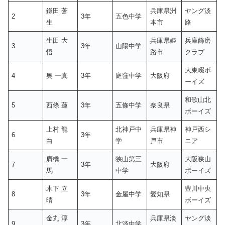
鎌田 蒼
兵庫県洲
ヤング淡
2
3年
五色中学
生
本市
路
生田 大
兵庫県姫
兵庫飾磨
3
3年
山陽中学
悟
路市
クラブ
大東畷ボ
4
奥 一真
3年
庭窪中学
大阪府
ーイズ
和歌山北
5
西條 蓮
3年
五條中学
奈良県
ボーイズ
上村 龍
北神戸中
兵庫県神
神戸西シ
6
3年
白
学
戸市
ニア
廣橋 一
狭山第三
大阪狭山
7
3年
大阪府
馬
中学
ボーイズ
木下 立
豊川中央
8
3年
金屋中学
愛知県
晴
ボーイズ
金丸 淳
兵庫県淡
ヤング淡
9
3年
北淡中学