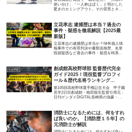
使い分け」「一人称はぼく」と明かした
驚きのカミングアウト。その背景とネッ
ト反応、彼女らしい人生観を徹底解説し
ます。
立花孝志 逮捕歴は本当？過去の
社会問題
事件・疑惑を徹底解説【2025最
新版】
立花孝志の逮捕歴は本当か？NHK個人情
報事件での有罪判決や書類送検歴、名誉
毀損疑惑など過去の事件・疑惑を時系列
で徹底解説。2025最新版で法的トラブル
の真相と政治活動への影響を紹介。
創成館高校野球部 監督歴代完全
社会問題
ガイド2025！現役監督プロフィ
ール＆歴代名将ランキング
TOP5【必見】
第105回高校野球選手権記念大会 甲子園
見学2日目創成館・稙田龍生監督引用元：
日刊ゲンダイDIGITAL長崎県の強豪・創
成館高校野球部は、堅実な守備力と高い
チーム力で全国大会でも常に注目を集め
ています。2025年現在、指揮を執るのは
消防士になるためには、何をすれ
社会問題
稙田龍生...
ば良いのか。【消防歴１５年】の
元消防士が解説
消防士になるためには、何をすれば良い