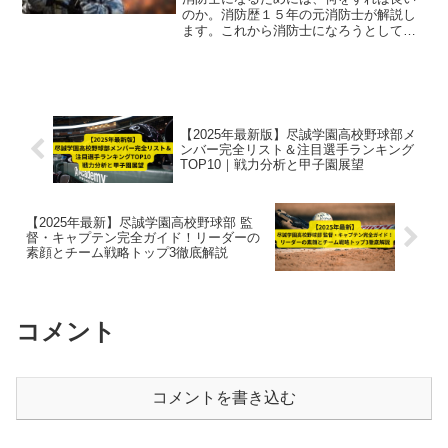
のか。消防歴１５年の元消防士が解説し
ます。これから消防士になろうとしてい
る方が、地方公務員の試験に合格する必
要があります。そのために、何をすれば
良いのかを簡単に解説しています。
【2025年最新版】尽誠学園高校野球部メ
ンバー完全リスト＆注目選手ランキング
TOP10｜戦力分析と甲子園展望
【2025年最新】尽誠学園高校野球部 監
督・キャプテン完全ガイド！リーダーの
素顔とチーム戦略トップ3徹底解説
コメント
コメントを書き込む