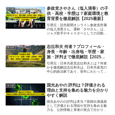
ート情報から芸能・政治活動まで徹底解
説した【2025最新】人物ガイド。
参政党さやさん（塩入清香）の子
政治家
供・高校・学歴は？家庭環境と教
育背景を徹底解説【2025最新】
引用元：読売新聞オンライン参政党所属
の塩入清香さん、通称「さやさん」は、
ジャズ歌手やキャスターとしての活動を
経て、2025年に参議院議員として注目を
集める政治家です。検索では「子供・高
校・学歴」に関する情報が特に関心を集
志位和夫 何者？プロフィール・
政治家
めています。ここでは...
身長・年齢・出身地・学歴・家
族・評判まで徹底解説【2025最
新】
引用元：日本共産党志位和夫とは？何者
かを徹底解説志位和夫は、日本共産党の
中心的政治家であり、長年にわたって党
の方向性を牽引してきた存在です。1954
年7月29日生まれ、千葉県印旛郡四街道町
（現・四街道市）出身。衆議院議員とし
国光あやの 評判は？評価される
政治家
て11期を務め、...
理由と支持を集める魅力を分かり
やすく解説
国光あやのの評判は本当？医師出身議員
として評価される理由や支持を集める魅
力を、公的情報と筆者の視点で分かりや
すく解説。賛否が分かれる背景も整理し