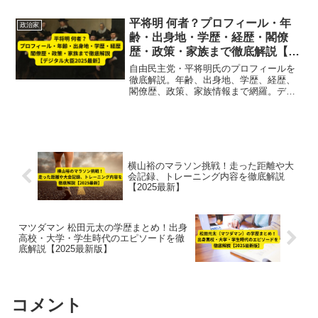
ます。
平将明 何者？プロフィール・年
政治家
齢・出身地・学歴・経歴・閣僚
歴・政策・家族まで徹底解説【デ
ジタル大臣2025最新】
自由民主党・平将明氏のプロフィールを
徹底解説。年齢、出身地、学歴、経歴、
閣僚歴、政策、家族情報まで網羅。デジ
タル大臣としての最新活動や政策実績も
詳しく紹介【2025最新】
横山裕のマラソン挑戦！走った距離や大
会記録、トレーニング内容を徹底解説
【2025最新】
マツダマン 松田元太の学歴まとめ！出身
高校・大学・学生時代のエピソードを徹
底解説【2025最新版】
コメント