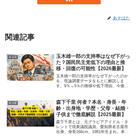
あそはた
関連記事
玉木雄一郎の支持率はなぜ下がっ
政治家
た？国民民主党低下の理由と推
移・回復の可能性【2026最新】
玉木雄一郎の支持率がなぜ下がったのか
を、世論調査データをもとに解説しま
す。9％→5％の推移や低下理由、今後の
回復可能性までわかりやすくまとめてい
ます。
森下千里 何者？本名・身長・年
政治家
齢・出身地・学歴・父母・結婚・
子供まで徹底解説【2025最新】
森下千里とは、元グラビアアイドル・タ
レントで現衆議院議員。愛知県名古屋市
出身、身長166cm、1981年生まれ。本名
や学歴、両親、結婚・子供などプライベ