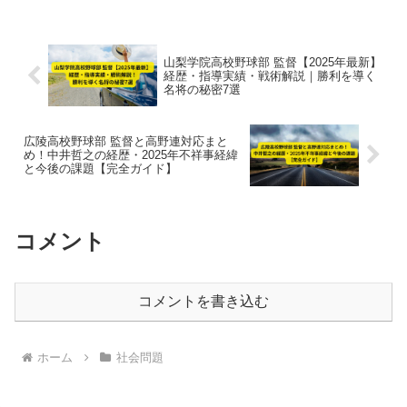
山梨学院高校野球部 監督【2025年最新】
経歴・指導実績・戦術解説｜勝利を導く
名将の秘密7選
広陵高校野球部 監督と高野連対応まと
め！中井哲之の経歴・2025年不祥事経緯
と今後の課題【完全ガイド】
コメント
コメントを書き込む
ホーム
社会問題