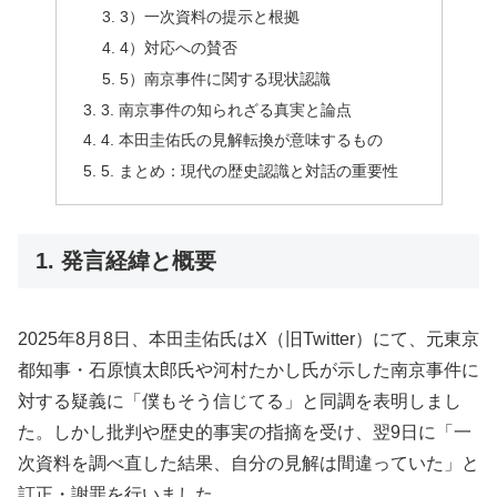
3）一次資料の提示と根拠
4）対応への賛否
5）南京事件に関する現状認識
3. 南京事件の知られざる真実と論点
4. 本田圭佑氏の見解転換が意味するもの
5. まとめ：現代の歴史認識と対話の重要性
1. 発言経緯と概要
2025年8月8日、本田圭佑氏はX（旧Twitter）にて、元東京
都知事・石原慎太郎氏や河村たかし氏が示した南京事件に
対する疑義に「僕もそう信じてる」と同調を表明しまし
た。しかし批判や歴史的事実の指摘を受け、翌9日に「一
次資料を調べ直した結果、自分の見解は間違っていた」と
訂正・謝罪を行いました。