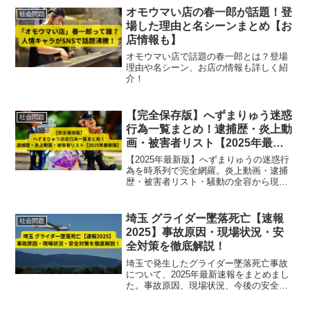
オモウマい店の春一郎が話題！登
社会問題
場した理由と名シーンまとめ【お
店情報も】
オモウマい店で話題の春一郎とは？登場
理由や名シーン、お店の情報も詳しく紹
介！
【完全保存版】へずまりゅう迷惑
社会問題
行為一覧まとめ！逮捕歴・炎上動
画・被害者リスト【2025年最新
版】
【2025年最新版】へずまりゅうの迷惑行
為を時系列で完全網羅。炎上動画・逮捕
歴・被害者リスト・騒動の全容から現在
の政治活動までを徹底解説！
埼玉 グライダー墜落死亡【速報
社会問題
2025】事故原因・現場状況・安
全対策を徹底解説！
埼玉で発生したグライダー墜落死亡事故
について、2025年最新速報をまとめまし
た。事故原因、現場状況、今後の安全対
策まで徹底解説しています。