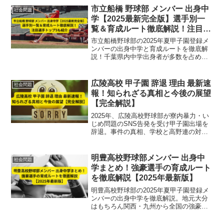
市立船橋 野球部 メンバー 出身中
社会問題
学【2025最新完全版】選手別一
覧＆育成ルート徹底解説！注目選
手トップ5も紹介
市立船橋野球部の2025年夏甲子園登録メ
ンバーの出身中学と育成ルートを徹底解
説！千葉県内中学出身者が多数を占める
地元密着型の強力チーム構成。注目選手
トップ5も紹介。
広陵高校 甲子園 辞退 理由 最新速
社会問題
報！知られざる真相と今後の展望
【完全解説】
2025年、広陵高校野球部が寮内暴力・い
じめ問題のSNS告発を受け甲子園出場を
辞退。事件の真相、学校と高野連の対
応、辞退理由と今後の課題を最新情報で
徹底解説します。
明豊高校野球部メンバー 出身中
社会問題
学まとめ！強豪選手の育成ルート
を徹底解説【2025年最新版】
明豊高校野球部の2025年夏甲子園登録メ
ンバーの出身中学を徹底解説。地元大分
はもちろん関西・九州から全国の強豪硬
式チーム出身選手が集結。育成ルートと
多彩な人材背景に迫る最新情報。