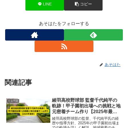
LINE
コピー
あそはたをフォローする
あそはた
関連記事
綾羽高校野球部 監督千代純平の
社会問題
軌跡！甲子園初出場への挑戦と地
元密着チーム作り【2025年最
新】
綾羽高校野球部の監督、千代純平氏の経
歴や指導方針、2025年の甲子園初出場ま
での軌跡を詳しく解説。地域密着のチー