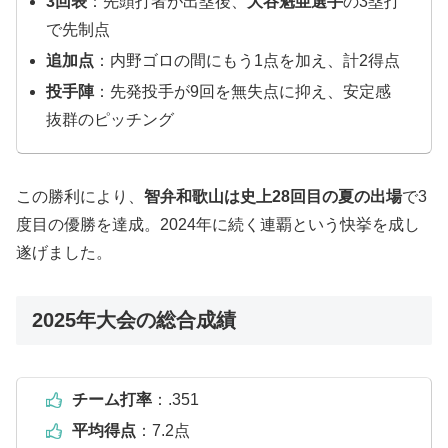
3回表
：先頭打者が出塁後、
大谷魁亜選手
の3塁打
で先制点
追加点
：内野ゴロの間にもう1点を加え、計2得点
投手陣
：先発投手が9回を無失点に抑え、安定感
抜群のピッチング
この勝利により、
智弁和歌山は史上28回目の夏の出場
で3
度目の優勝を達成。2024年に続く連覇という快挙を成し
遂げました。
2025年大会の総合成績
チーム打率
：.351
平均得点
：7.2点