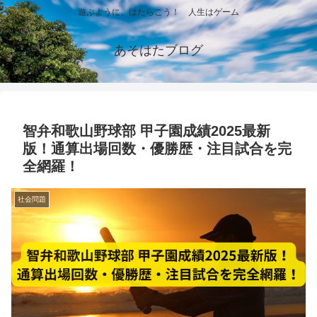
遊ぶように、はたらこう！ 人生はゲーム
あそはたブログ
智弁和歌山野球部 甲子園成績2025最新
版！通算出場回数・優勝歴・注目試合を完
全網羅！
社会問題