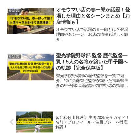
は、森田昌典氏の現在の活動状況や社会
復帰の兆し、家族との関係について詳し
オモウマい店の春一郎が話題！登
社会問題
くまとめました。
場した理由と名シーンまとめ【お
店情報も】
オモウマい店で話題の春一郎とは？登場
理由や名シーン、お店の情報も詳しく紹
介！
聖光学院野球部 監督 歴代監督一
社会問題
覧！5人の名将が築いた甲子園へ
の軌跡【完全保存版】
聖光学院野球部の歴代監督を一覧で紹
介。特に斎藤智也監督が築いた福島県最
多の甲子園出場記録や精神野球の指導哲
学、チームの強さの秘密を徹底解説しま
す。【完全保存版】
智弁和歌山野球部 主将2025完全ガイド！
名前・プロフィール・注目プレーを徹底
解説！