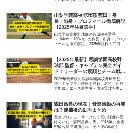
ム作りと基礎徹底で強豪校へと成長する
綾羽高校の最新情報をお届けします。
山梨学院高校野球部 菰田！身
社会問題
長・出身・プロフィール徹底解説
【2025年注目選手】
山梨学院高校野球部の菰田陽生選手
（194cm・100kg）の身長・出身・プロフ
ィールを徹底解説。2025年注目の二刀流
右腕として甲子園で活躍した実力・成
績・将来展望までを網羅した最新情報。
【2025年最新】尽誠学園高校野
社会問題
球部 監督・キャプテン完全ガイ
ド！リーダーの素顔とチーム戦略
トップ3徹底解説
2025年最新版の尽誠学園高校野球部監
督・キャプテン情報を詳解。名将・西村
太監督とエース兼主将・廣瀬賢汰を中心
に、堅守重視の戦術とチーム結束で甲子
園を目指す戦略トップ3を徹底解説しま
す。
森田昌典の現在｜音楽活動の再開
社会問題
は？逮捕後の動向まとめ
音楽プロデューサーとして高い評価を受
けていた「森田昌典」氏。2018年に金塊
密輸容疑で逮捕され、その後の動向につ
いて関心が集まっています。本記事で