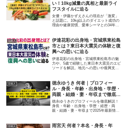
い！10kg減量の真相と最新ライ
フスタイルに迫る
女優・伊藤かずえさんの現在が「激変」
と話題に。10kg以上のダイエット成功の
理由や健康習慣、愛車シーマとの34年の
物語など、58歳のリアルな“今”を深掘り！
伊達花彩の出身地・宮城県東松島
芸能人
市とは？東日本大震災の体験と復
興への思いに迫る
伊達花彩の出身地・宮城県東松島市の魅
力や、5歳で経験した東日本大震災のエピ
ソードを解説。地元への思いや復興支援
活動、観光大使としての取り組みまでわ
かりやすくまとめました。
徳永ゆうき 何者｜プロフィー
芸能人
ル・身長・年齢・出身地・学歴・
両親・結婚・妻・年収まで徹底解
説【2025最新】
徳永ゆうきのプロフィールを徹底解説！
身長・年齢・出身地・学歴・経歴・両
親・結婚・妻・年収まで2025年最新情報
を網羅。大阪出身の演歌歌手・俳優とし
ての活動や家族情報も含め、ファンや関
係者が知りたい全情報をまとめていま
雨宮天 何者？本名・身長・年
芸能人