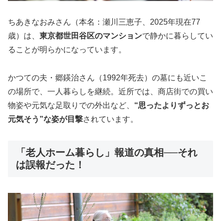
ちあきなおみさん（本名：瀬川三恵子、2025年現在77
歳）は、
東京都世田谷区のマンション
で静かに暮らしてい
ることが明らかになっています。
かつての夫・郷鍈治さん（1992年死去）の墓にも近いこ
の場所で、一人暮らしを継続。近所では、商店街での買い
物姿や元気な足取りでの外出など、
“思ったよりずっとお
元気そう”な姿が目撃
されています。
「老人ホーム暮らし」報道の真相──それ
は誤報だった！