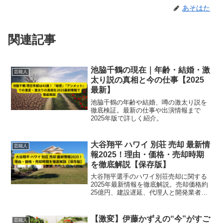
あそはた
関連記事
池脇千鶴の現在｜年齢・結婚・激
芸能人
太り説の真相と今の仕事【2025
最新】
池脇千鶴の年齢や結婚、噂の激太り説を
徹底検証。最新の仕事や出演情報まで
2025年版で詳しく紹介。
大谷翔平 ハワイ 別荘 売却 最新情
芸能人
報2025！理由・価格・売却時期
を徹底解説【保存版】
大谷翔平選手のハワイ別荘売却に関する
2025年最新情報を徹底解説。売却価格約
25億円、建設遅延、代理人と開発業者の
法的トラブルまで詳しくまとめていま
す。
【激変】伊藤かずえの“今”がすご
芸能人