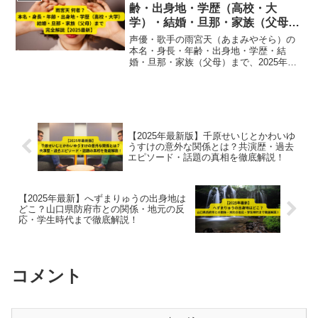
す。
齢・出身地・学歴（高校・大
学）・結婚・旦那・家族（父母）
まで完全解説【2025最新】
声優・歌手の雨宮天（あまみやそら）の
本名・身長・年齢・出身地・学歴・結
婚・旦那・家族（父母）まで、2025年最
新のプロフィールと代表作を完全解説。
声優ファン必見のまとめ記事。
【2025年最新版】千原せいじとかわいゆ
うすけの意外な関係とは？共演歴・過去
エピソード・話題の真相を徹底解説！
【2025年最新】へずまりゅうの出身地は
どこ？山口県防府市との関係・地元の反
応・学生時代まで徹底解説！
コメント