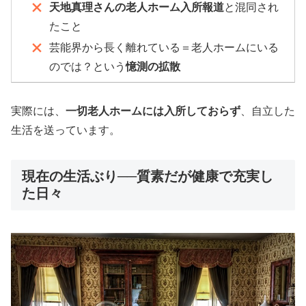
天地真理さんの老人ホーム入所報道
と混同され
たこと
芸能界から長く離れている＝老人ホームにいる
のでは？という
憶測の拡散
実際には、
一切老人ホームには入所しておらず
、自立した
生活を送っています。
現在の生活ぶり──質素だが健康で充実し
た日々