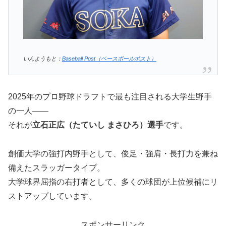
いんようもと：
Baseball Post（ベースボールポスト）
2025年のプロ野球ドラフトで最も注目される大学生野手
の一人――
それが
立石正広（たていし まさひろ）選手
です。
創価大学の強打内野手として、俊足・強肩・長打力を兼ね
備えたスラッガータイプ。
大学球界屈指の右打者として、多くの球団が上位候補にリ
ストアップしています。
スポンサーリンク