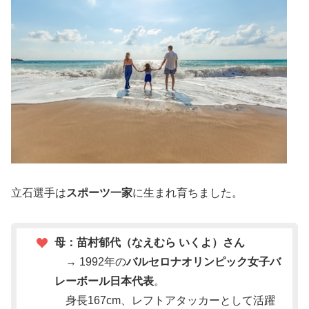
立石選手は
スポーツ一家
に生まれ育ちました。
母：苗村郁代（なえむら いくよ）さん
→ 1992年の
バルセロナオリンピック女子バ
レーボール日本代表
。
身長167cm、レフトアタッカーとして活躍