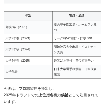
年次
実績・成績
夏の甲子園出場・ホームラン放
高校3年（2021）
つ
大学2年春（2023）
リーグ戦5本塁打・打率.340
明治神宮大会出場・ベストナイ
大学3年秋（2024）
ン受賞
大学4年春（2025）
通算14本塁打・首位打者争い
日米大学選手権優勝・日本代表
大学代表
選出
今後は、プロ志望届を提出し、
2025年ドラフトでの
上位指名有力候補
として注目されて
います。