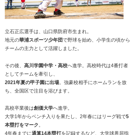
立石正広選手は、山口県防府市生まれ。
地元の
華浦スポーツ少年団
で野球を始め、小学生の頃から
チームの主力として活躍しました。
その後、
高川学園中学・高校
へ進学。高校時代は4番打者
としてチームを牽引し、
2021年夏の甲子園に出場
。強豪校相手にホームランを放
ち、全国区で注目を浴びます。
高校卒業後は
創価大学
へ進学。
大学1年からベンチ入りを果たし、2年春にはリーグ戦で
5
本塁打をマーク
。
4年春までに
通算14本塁打
を記録するなど、大学球界屈指