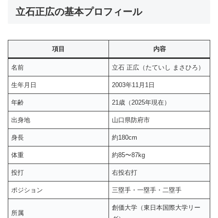
立石正広の基本プロフィール
項目
内容
名前
立石 正広（たていし まさひろ）
生年月日
2003年11月1日
年齢
21歳（2025年現在）
出身地
山口県防府市
身長
約180cm
体重
約85〜87kg
投打
右投右打
ポジション
三塁手・一塁手・二塁手
創価大学（東日本国際大学リー
所属