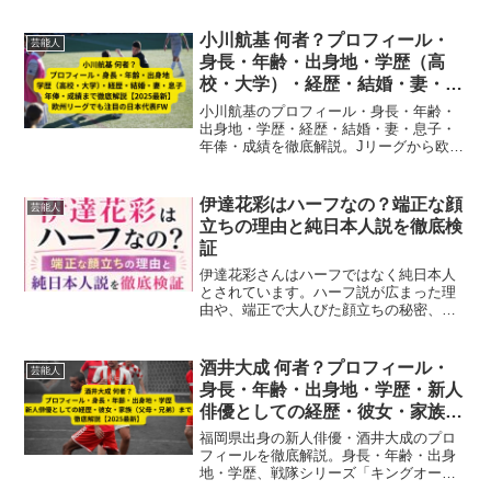
ドや『メタルギアソリッド』での役柄の
裏話など、親子声優の真相と家族ストー
小川航基 何者？プロフィール・
芸能人
リーを徹底解説。
身長・年齢・出身地・学歴（高
校・大学）・経歴・結婚・妻・息
子・年俸・成績まで徹底解説
小川航基のプロフィール・身長・年齢・
【2025最新】｜欧州リーグでも
出身地・学歴・経歴・結婚・妻・息子・
年俸・成績を徹底解説。Jリーグから欧州
注目の日本代表FW
リーグ、日本代表での活躍や最新情報ま
で網羅した2025年版完全ガイド。
伊達花彩はハーフなの？端正な顔
芸能人
立ちの理由と純日本人説を徹底検
証
伊達花彩さんはハーフではなく純日本人
とされています。ハーフ説が広まった理
由や、端正で大人びた顔立ちの秘密、
兄・宮世琉弥さんとの共通点まで、気に
なる真相をわかりやすくまとめました。
酒井大成 何者？プロフィール・
芸能人
身長・年齢・出身地・学歴・新人
俳優としての経歴・彼女・家族
（父母・兄弟）まで徹底解説
福岡県出身の新人俳優・酒井大成のプロ
【2025最新】
フィールを徹底解説。身長・年齢・出身
地・学歴、戦隊シリーズ「キングオージ
ャー」主演などの経歴、彼女や家族構成