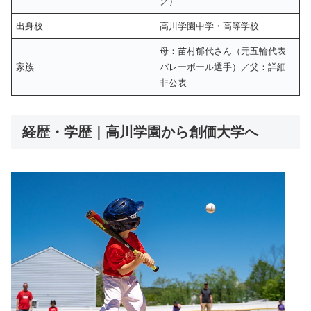
グ）
出身校
高川学園中学・高等学校
母：苗村郁代さん（元五輪代表
家族
バレーボール選手）／父：詳細
非公表
経歴・学歴｜高川学園から創価大学へ