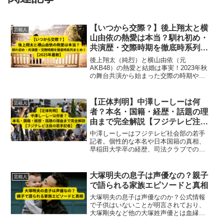
【いつから交際？】後上翔太と横
芸能人
山由依の熱愛は本当？馴れ初め・
共演歴・交際時期を徹底時系列ま
とめ！【2025年最新】
後上翔太（純烈）と横山由依（元
AKB48）の熱愛と結婚は事実！2023年秋
の舞台共演から始まった交際の時期や馴
れ初め、同棲報道、2024年12月の結婚発
表までを時系列で詳しく解説します。最
新情報も網羅した完全ガイドです。
【正体判明】中澤しーしーは何
芸能人
者？本名・国籍・経歴・話題の理
由まで完全解説【フジテレビ注目
の若手記者】
中澤しーしーはフジテレビ社会部の若手
記者。個性的な本名や日本国籍の真相、
早稲田大学卒の経歴、司法クラブでの活
躍まで話題の理由を2025年最新版で徹底
解説！
大塚明夫の息子は声優なの？親子
芸能人
で語られる家族エピソードと真相
大塚明夫の息子は声優なのか？公式情報
で子供はいないことが明言されており、
大塚剛央など他の大塚姓声優とは血縁な
し。父・大塚周夫との親子共演エピソー