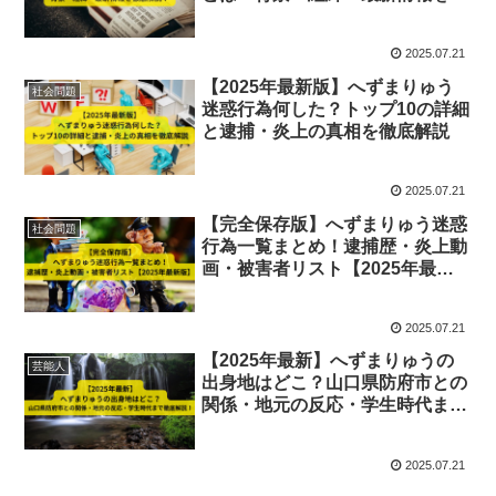
底解説！
2025.07.21
【2025年最新版】へずまりゅう
社会問題
迷惑行為何した？トップ10の詳細
と逮捕・炎上の真相を徹底解説
2025.07.21
【完全保存版】へずまりゅう迷惑
社会問題
行為一覧まとめ！逮捕歴・炎上動
画・被害者リスト【2025年最新
版】
2025.07.21
【2025年最新】へずまりゅうの
芸能人
出身地はどこ？山口県防府市との
関係・地元の反応・学生時代まで
徹底解説！
2025.07.21