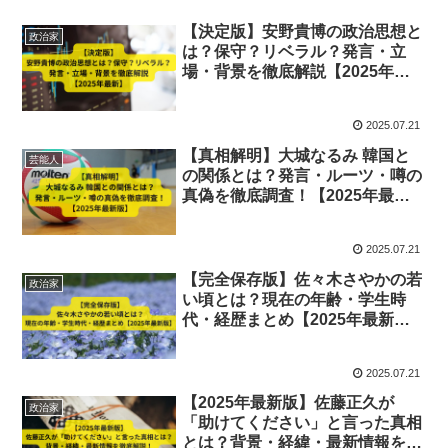
【決定版】安野貴博の政治思想と
政治家
は？保守？リベラル？発言・立
場・背景を徹底解説【2025年最
新】
2025.07.21
【真相解明】大城なるみ 韓国と
芸能人
の関係とは？発言・ルーツ・噂の
真偽を徹底調査！【2025年最新
版】
2025.07.21
【完全保存版】佐々木さやかの若
政治家
い頃とは？現在の年齢・学生時
代・経歴まとめ【2025年最新
版】
2025.07.21
【2025年最新版】佐藤正久が
政治家
「助けてください」と言った真相
とは？背景・経緯・最新情報を徹