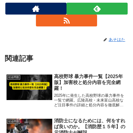
あそはた
関連記事
高校野球 暴力事件一覧【2025年
社会問題
版】加害校と処分内容を完全網
羅！
2025年に発生した高校野球の暴力事件を
一覧で網羅。広陵高校・未来富山高校な
ど注目事件の詳細と処分内容を徹底解
説。甲子園出場をめぐる批判も紹介。
消防士になるためには、何をすれ
社会問題
ば良いのか。【消防歴１５年】の
元消防士が解説