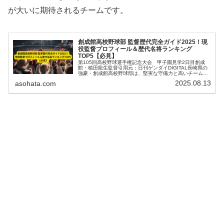
が大いに期待されるチームです。
創成館高校野球部 監督歴代完全ガイド2025！現
役監督プロフィール＆歴代名将ランキング
TOP5【必見】
第105回高校野球選手権記念大会 甲子園見学2日目創成
館・稙田龍生監督引用元：日刊ゲンダイDIGITAL長崎県の
強豪・創成館高校野球部は、堅実な守備力と高いチーム力
で全国大会でも常に注目を集めています。2025年現在、指
2025.08.13
asohata.com
揮を執るのは稙田龍生...