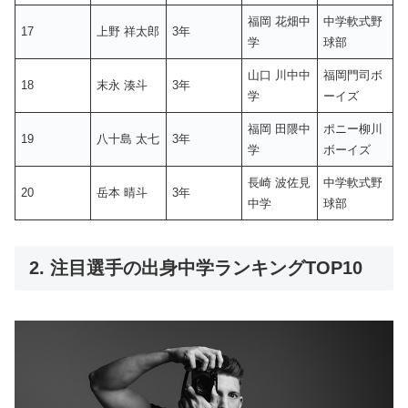
福岡 花畑中
中学軟式野
17
上野 祥太郎
3年
学
球部
山口 川中中
福岡門司ボ
18
末永 湊斗
3年
学
ーイズ
福岡 田隈中
ポニー柳川
19
八十島 太七
3年
学
ボーイズ
長崎 波佐見
中学軟式野
20
岳本 晴斗
3年
中学
球部
2. 注目選手の出身中学ランキングTOP10