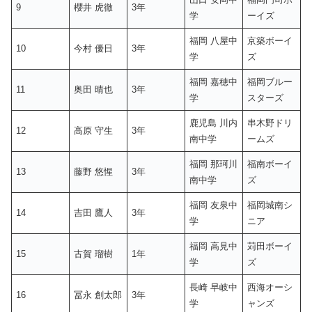
9
櫻井 虎徹
3年
学
ーイズ
福岡 八屋中
京築ボーイ
10
今村 優日
3年
学
ズ
福岡 嘉穂中
福岡ブルー
11
奥田 晴也
3年
学
スターズ
鹿児島 川内
串木野ドリ
12
高原 守生
3年
南中学
ームズ
福岡 那珂川
福南ボーイ
13
藤野 悠惺
3年
南中学
ズ
福岡 友泉中
福岡城南シ
14
吉田 鷹人
3年
学
ニア
福岡 高見中
苅田ボーイ
15
古賀 瑠樹
1年
学
ズ
長崎 早岐中
西海オーシ
16
冨永 創太郎
3年
学
ャンズ