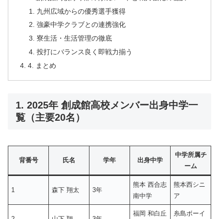
九州広域からの優秀選手獲得
強豪中学クラブとの連携強化
寮生活・生活管理の徹底
投打にバランス良く即戦力揃う
4. まとめ
1. 2025年 創成館高校メンバー出身中学一
覧（主要20名）
中学所属チ
背番号
氏名
学年
出身中学
ーム
熊本 西合志
熊本西シニ
1
森下 翔太
3年
南中学
ア
福岡 和白丘
糸島ボーイ
2
山下 翔
3年