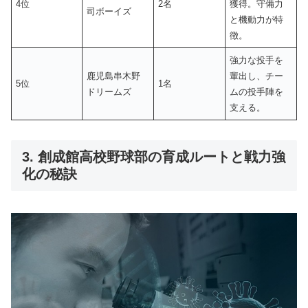
4位
2名
獲得。守備力
司ボーイズ
と機動力が特
徴。
強力な投手を
鹿児島串木野
輩出し、チー
5位
1名
ドリームズ
ムの投手陣を
支える。
3. 創成館高校野球部の育成ルートと戦力強
化の秘訣