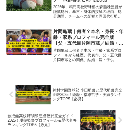
2025年、鳴門高校野球部の森脇稔監督が
謹慎処分。暴言・身体的接触の理由、処
分期間、チームへの影響と岡田代行監督
の対応まで徹底解説。
片岡亀蔵｜何者？本名・身長・年
社会問題
齢・家系プロフィール完全版
【父・五代目片岡市蔵／結婚・
嫁・子供・年収も網羅】
片岡亀蔵は何者？本名・年齢・家系プロ
フィールから経歴、代表作、父・五代目
片岡市蔵との関係、結婚・嫁・子供、年
収まで完全解説。2025年11月24日の火災
による死去や功績も網羅した総まとめ。
神村学園野球部 小田監督と歴代監督完全
比較2025！経歴・指導哲学・実績ランキ
ングTOP5【必見】
創成館高校野球部 監督歴代完全ガイド
2025！現役監督プロフィール＆歴代名将
ランキングTOP5【必見】