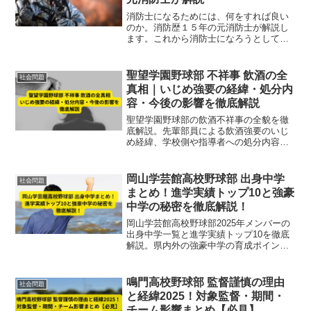
消防士になるためには、何をすれば良い
のか。消防歴１５年の元消防士が解説し
ます。これから消防士になろうとしてい
る方が、地方公務員の試験に合格する必
要があります。そのために、何をすれば
良いのかを簡単に解説しています。
聖望学園野球部 不祥事 飲酒の全
社会問題
真相｜いじめ強要の経緯・処分内
容・今後の影響を徹底解説
聖望学園野球部の飲酒不祥事の全貌を徹
底解説。先輩部員による飲酒強要のいじ
め経緯、学校側や指導者への処分内容、
訴訟問題、今後の活動への影響まで網
羅。再発防止策や体質改善の課題も詳し
く紹介。
岡山学芸館高校野球部 出身中学
社会問題
まとめ！進学実績トップ10と強豪
中学の秘密を徹底解説！
岡山学芸館高校野球部2025年メンバーの
出身中学一覧と進学実績トップ10を徹底
解説。県内外の強豪中学の育成ポイント
や指導の秘密も紹介し、文武両道の強豪
校の実態に迫ります。
鳴門高校野球部 監督謹慎の理由
社会問題
と経緯2025！対象監督・期間・
チーム影響まとめ【必見】