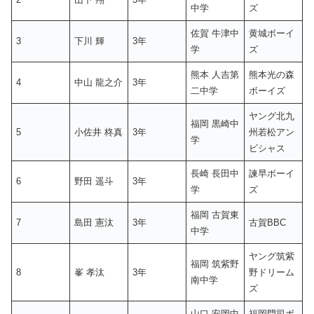
中学
ズ
佐賀 牛津中
黄城ボーイ
3
下川 輝
3年
学
ズ
熊本 人吉第
熊本光の森
4
中山 龍之介
3年
二中学
ボーイズ
ヤング北九
福岡 黒崎中
5
小佐井 柊真
3年
州若松アン
学
ビシャス
長崎 長田中
諫早ボーイ
6
野田 遥斗
3年
学
ズ
福岡 古賀東
7
島田 憲汰
3年
古賀BBC
中学
ヤング筑紫
福岡 筑紫野
8
峯 孝汰
3年
野ドリーム
南中学
ズ
山口 安岡中
福岡門司ボ