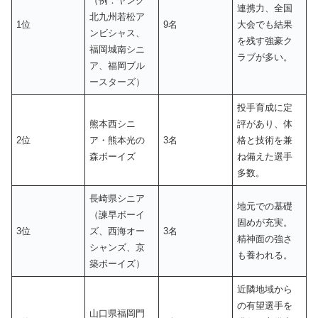
（例：ヤング
連携力、全国
北九州若松ア
1位
9名
大会でも結果
ンビシャス、
を残す強豪ク
福岡城南シニ
ラブが多い。
ア、福岡ブル
ースターズ）
投手育成に定
熊本西シニ
評があり、体
2位
ア・熊本光の
3名
格と技術を兼
森ボーイズ
ね備えた選手
多数。
長崎県シニア
地元での基礎
（諫早ボーイ
固めが充実。
3位
ズ、西海オー
3名
精神面の強さ
シャンズ、京
も養われる。
築ボーイズ）
近隣地域から
の有望選手を
山口県福岡門