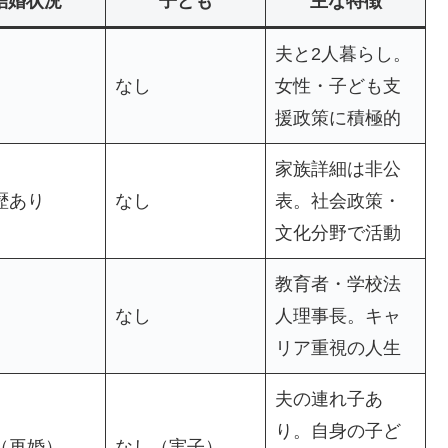
結婚状況
子ども
主な特徴
夫と2人暮らし。
なし
女性・子ども支
援政策に積極的
家族詳細は非公
歴あり
なし
表。社会政策・
文化分野で活動
教育者・学校法
なし
人理事長。キャ
リア重視の人生
夫の連れ子あ
り。自身の子ど
（再婚）
なし（実子）