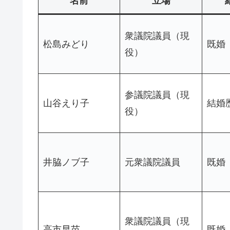
名前
立場
衆議院議員（現
松島みどり
既婚
役）
参議院議員（現
山谷えり子
結婚
役）
井脇ノブ子
元衆議院議員
既婚
衆議院議員（現
高市早苗
既婚