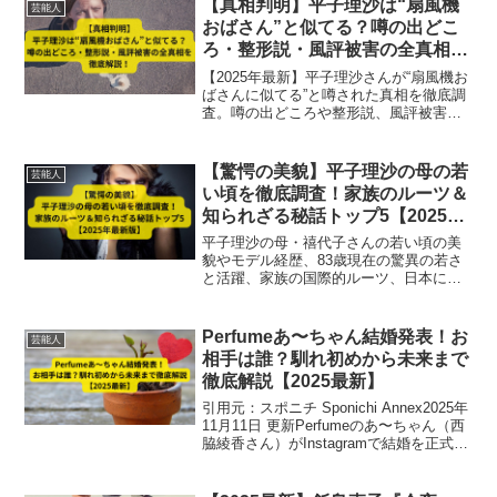
【真相判明】平子理沙は“扇風機
芸能人
おばさん”と似てる？噂の出どこ
ろ・整形説・風評被害の全真相を
徹底解説！【2025年最新版】
【2025年最新】平子理沙さんが“扇風機お
ばさんに似てる”と噂された真相を徹底調
査。噂の出どころや整形説、風評被害の
実態を専門的視点で解説します。
【驚愕の美貌】平子理沙の母の若
芸能人
い頃を徹底調査！家族のルーツ＆
知られざる秘話トップ5【2025年
最新版】
平子理沙の母・禧代子さんの若い頃の美
貌やモデル経歴、83歳現在の驚異の若さ
と活躍、家族の国際的ルーツ、日本にネ
イルアートを広めた秘話、母娘の強い絆
を2025年最新版で徹底解説。美のDNAと
知られざるエピソード満載。
Perfumeあ〜ちゃん結婚発表！お
芸能人
相手は誰？馴れ初めから未来まで
徹底解説【2025最新】
引用元：スポニチ Sponichi Annex2025年
11月11日 更新Perfumeのあ〜ちゃん（西
脇綾香さん）がInstagramで結婚を正式に
報告し、国内外で大きな反響を呼んでい
ます。長年にわたり第一線で活動を続け
てきたPerfum...