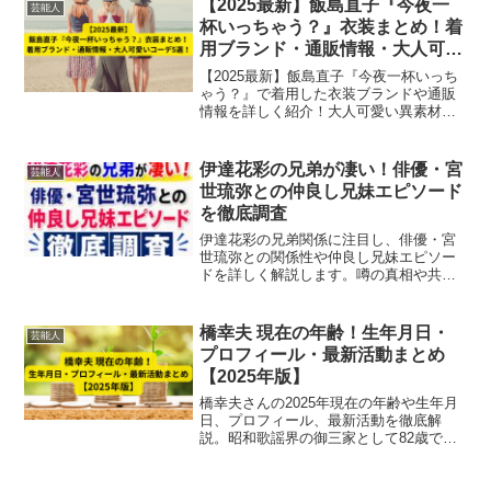
【2025最新】飯島直子『今夜一
芸能人
杯いっちゃう？』衣装まとめ！着
用ブランド・通販情報・大人可愛
いコーデ5選！
【2025最新】飯島直子『今夜一杯いっち
ゃう？』で着用した衣装ブランドや通販
情報を詳しく紹介！大人可愛い異素材ミ
ックスコーデ5選も解説し、40代〜50代女
性のファッション参考に最適です。
伊達花彩の兄弟が凄い！俳優・宮
芸能人
世琉弥との仲良し兄妹エピソード
を徹底調査
伊達花彩の兄弟関係に注目し、俳優・宮
世琉弥との関係性や仲良し兄妹エピソー
ドを詳しく解説します。噂の真相や共演
歴、ファンの反応までわかりやすくまと
めました。
橋幸夫 現在の年齢！生年月日・
芸能人
プロフィール・最新活動まとめ
【2025年版】
橋幸夫さんの2025年現在の年齢や生年月
日、プロフィール、最新活動を徹底解
説。昭和歌謡界の御三家として82歳でも
現役歌手として活躍する様子や名曲・後
進への継承情報も紹介。