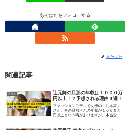
あそはたをフォローする
あそはた
関連記事
辻元舞の旦那の年収は１０００万
芸能人
円以上！？予想される理由４選！
ファッションモデルで女優の「辻本舞」
さん。その旦那さんの年収が１０００万
円以上という噂がありますが、本当なの
でしょうか。この記事では、辻元舞さん
の旦那さんの年収１０００万円以上の理
由を解説していきます。