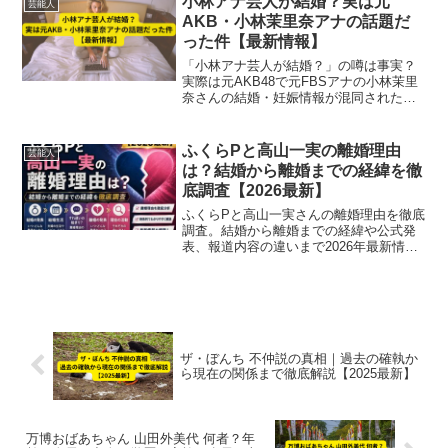
小林アナ芸人が結婚？実は元
芸能人
AKB・小林茉里奈アナの話題だ
った件【最新情報】
「小林アナ芸人が結婚？」の噂は事実？
実際は元AKB48で元FBSアナの小林茉里
奈さんの結婚・妊娠情報が混同された話
題。最新情報を解説。
ふくらPと高山一実の離婚理由
芸能人
は？結婚から離婚までの経緯を徹
底調査【2026最新】
ふくらPと高山一実さんの離婚理由を徹底
調査。結婚から離婚までの経緯や公式発
表、報道内容の違いまで2026年最新情報
でわかりやすく解説します。
ザ・ぼんち 不仲説の真相｜過去の確執か
ら現在の関係まで徹底解説【2025最新】
万博おばあちゃん 山田外美代 何者？年