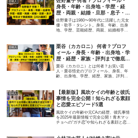
佐野量子 何者？プロフィール・
芸能人
身長・年齢・出身地・学歴・経
歴・両親・結婚・旦那・息子・年
収まで徹底解説【2025最新】
佐野量子は1980〜90年代に活躍した元女
優・歌手・タレント。身長、年齢、出身
地、学歴、芸能経歴、両親、結婚相手の
武豊、子ども、年収までを2025年最新情
報で徹底解説。園遊会での姿も話題に。
栗谷（カカロニ） 何者？プロフ
芸能人
ィール・身長・年齢・出身地・学
歴・経歴・家族・評判まで徹底解
説【2025最新】
栗谷（カカロニ）とは何者？お笑い芸
人・栗谷悟史のプロフィール、身長、年
齢、出身地、学歴、経歴、家族、評判ま
で2025年最新情報をもとに徹底解説。ナ
ルシストキャラと個性的なネタで人気急
上昇中の芸人情報を網羅。
【最新版】風吹ケイの年齢と彼氏
芸能人
事情を完全公開！知られざる素顔
と恋愛エピソード5選
風吹ケイの年齢や元CAの経歴、彼氏事情
を2025年最新情報で完全公開！青木マッ
チョへの“ガチ恋”や知られざる素顔と恋愛
エピソード5選も詳しく紹介。