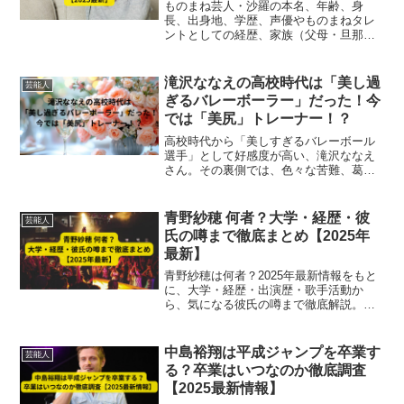
底解説【2025最新】
ものまね芸人・沙羅の本名、年齢、身
長、出身地、学歴、声優やものまねタレ
ントとしての経歴、家族（父母・旦那・
子供）まで2025年最新情報で徹底解説。
滝沢ななえの高校時代は「美し過
芸能人
ぎるバレーボーラー」だった！今
では「美尻」トレーナー！？
高校時代から「美しすぎるバレーボール
選手」として好感度が高い、滝沢ななえ
さん。その裏側では、色々な苦難、葛藤
があったようです。この記事では、滝沢
ななえさんのバレーボール時代の軌跡か
ら、現在の活躍までを徹底解説します。
青野紗穂 何者？大学・経歴・彼
芸能人
滝沢ななえの高校時代は美...
氏の噂まで徹底まとめ【2025年
最新】
青野紗穂は何者？2025年最新情報をもと
に、大学・経歴・出演歴・歌手活動か
ら、気になる彼氏の噂まで徹底解説。今
注目の実力派アーティストの魅力をわか
りやすくまとめました。
中島裕翔は平成ジャンプを卒業す
芸能人
る？卒業はいつなのか徹底調査
【2025最新情報】