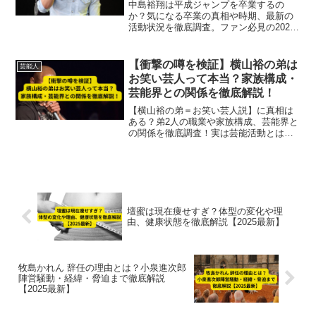
中島裕翔は平成ジャンプを卒業するの
か？気になる卒業の真相や時期、最新の
活動状況を徹底調査。ファン必見の2025
年最新情報を解説します。
【衝撃の噂を検証】横山裕の弟は
芸能人
お笑い芸人って本当？家族構成・
芸能界との関係を徹底解説！
【横山裕の弟＝お笑い芸人説】に真相は
ある？弟2人の職業や家族構成、芸能界と
の関係を徹底調査！実は芸能活動とは無
関係だった？ファン必見の情報をわかり
やすく解説！
壇蜜は現在痩せすぎ？体型の変化や理
由、健康状態を徹底解説【2025最新】
牧島かれん 辞任の理由とは？小泉進次郎
陣営騒動・経緯・脅迫まで徹底解説
【2025最新】