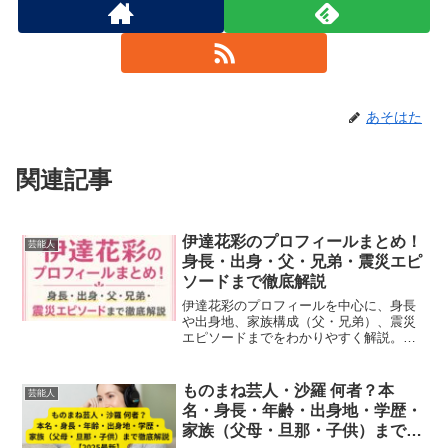
あそはた
関連記事
伊達花彩のプロフィールまとめ！
芸能人
身長・出身・父・兄弟・震災エピ
ソードまで徹底解説
伊達花彩のプロフィールを中心に、身長
や出身地、家族構成（父・兄弟）、震災
エピソードまでをわかりやすく解説。話
題の背景や人物像が一気に理解できる内
容です。
ものまね芸人・沙羅 何者？本
芸能人
名・身長・年齢・出身地・学歴・
家族（父母・旦那・子供）まで徹