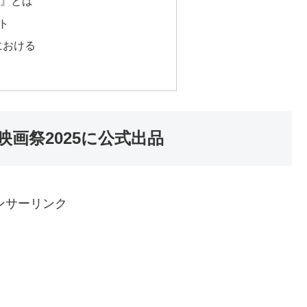
』とは
ト
における
画祭2025に公式出品
ンサーリンク